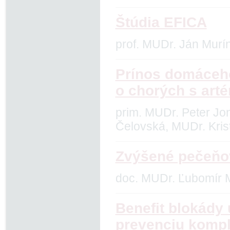
Štúdia EFICA
prof. MUDr. Ján Murí
Prínos domáceho 
o chorých s arté
prim. MUDr. Peter Jo
Čelovská, MUDr. Kris
Zvýšené pečeňov
doc. MUDr. Ľubomír M
Benefit blokády
prevenciu kompl