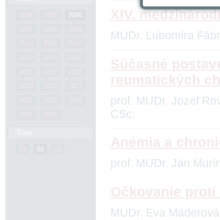
XIV. medzinárod
2004
2005
2006
2007
2008
2009
MUDr. Ľubomíra Fáb
2010
2011
2012
2013
2014
2015
Súčasné postave
2016
2017
2018
reumatických c
2019
2020
2021
prof. MUDr. Jozef Ro
2022
2023
2024
CSc.
2025
2026
Čísla:
Anémia a chroni
01
02
03
prof. MUDr. Ján Murí
Očkovanie proti 
MUDr. Eva Máderová