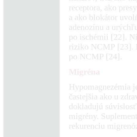
receptora, ako pres
a ako blokátor uvol
adenozínu a urýchľ
po ischémii [22]. 
riziko NCMP [23].
po NCMP [24].
Migréna
Hypomagnezémia je 
častejšia ako u zdr
dokladujú súvislos
migrény. Suplementá
rekurenciu migrenó