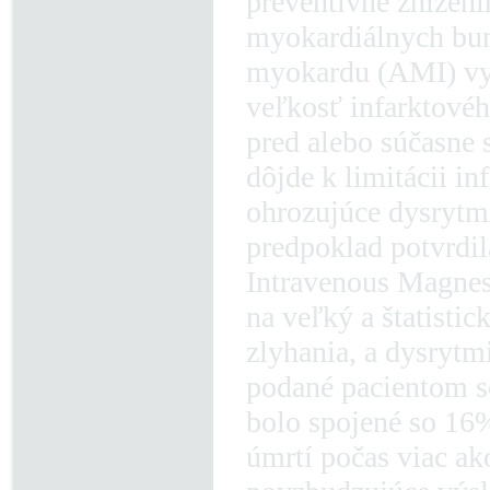
preventívne znížen
myokardiálnych bun
myokardu (AMI) vyk
veľkosť infarktovéh
pred alebo súčasne s
dôjde k limitácii in
ohrozujúce dysrytmi
predpoklad potvrdil
Intravenous Magnesi
na veľký a štatistic
zlyhania, a dysryt
podané pacientom 
bolo spojené so 16%
úmrtí počas viac ak