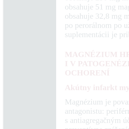
obsahuje 51 mg mag
obsahuje 32,8 mg ma
po perorálnom po už
suplementácii je pr
MAGNÉZIUM H
I V PATOGENÉZ
OCHORENÍ
Akútny infarkt m
Magnézium je považ
antagonistu: perifé
s antiagregačným ú