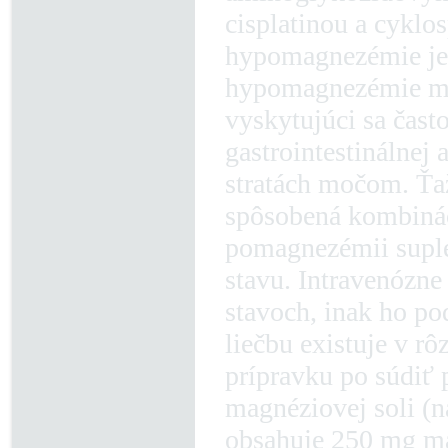
cisplatinou a cyklo
hypomagnezémie je 
hypomagnezémie môž
vyskytujúci sa často
gastrointestinálnej
stratách močom. Ťa
spôsobená kombinác
pomagnezémii supl
stavu. Intravenózne
stavoch, inak ho p
liečbu existuje v r
prípravku po súdiť
magnéziovej soli (
obsahuje 250 mg ma