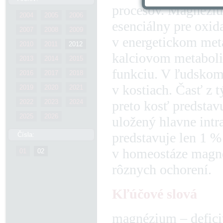
procesov. Magnézi
2004
2005
2006
esenciálny pre oxid
2007
2008
2009
v energetickom met
2010
2011
2012
kalciovom metaboli
2013
2014
2015
funkciu. V ľudskom 
2016
2017
2018
v kostiach. Časť z 
2019
2020
2021
preto kosť predstav
2022
2023
2024
2025
2026
uložený hlavne intr
predstavuje len 1 %
Čísla:
v homeostáze magnéz
01
02
rôznych ochorení.
Kľúčové slová
magnézium – defici