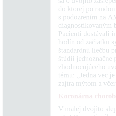
sa o dvojito zaslep
do ktorej po random
s podozrením na AM
diagnostikovaným 
Pacienti dostávali i
hodín od začiatku s
štandardnú liečbu p
štúdii jednoznačne 
zhodnocujúceho uved
tému: „Jedna vec je
zajtra mýtom a včera
Koronárna choro
V malej dvojito sle