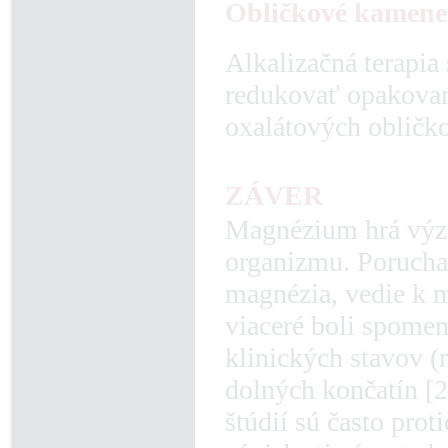
Obličkové kamene
Alkalizačná terapi
redukovať opakovan
oxalátových obličk
ZÁVER
Magnézium hrá význ
organizmu. Porucha
magnézia, vedie k m
viaceré boli spomenu
klinických stavov (
dolných končatín [2
štúdií sú často prot