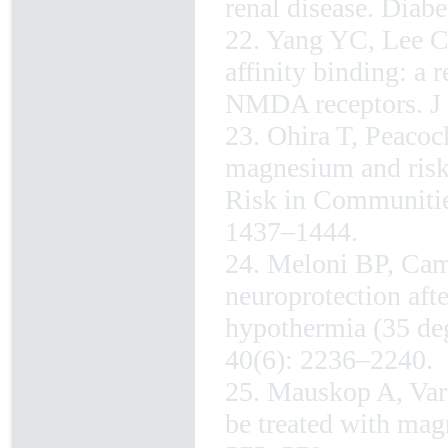
renal disease. Diab
22. Yang YC, Lee C
affinity binding: a
NMDA receptors. J 
23. Ohira T, Peacoc
magnesium and risk 
Risk in Communitie
1437–1444.
24. Meloni BP, Camp
neuroprotection afte
hypothermia (35 de
40(6): 2236–2240.
25. Mauskop A, Varu
be treated with mag