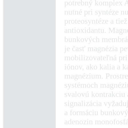
potrebný komplex 
nutné pri syntéze 
proteosyntéze a tiež
antioxidantu. Magné
bunkových membrán
je časť magnézia pev
mobilizovateľná pri
iónov, ako kalia a 
magnézium. Prostre
systémoch magnéziu
svalovú kontrakciu
signalizácia vyžadu
a formáciu bunkový
adenozin monofosfá