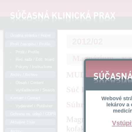
Úvodná stránka / Home
2012/02
Profil časopisu / Profile
Profil / Profile
Magnézium – v z
Red. rada / Edit. board
Pokyny / Instructions
MUDr. Viera Fedel
Archív / Archive
Obsah / Content
Súč Klin Pr 2012; 
Vyhľadávanie / Search
Webové strá
Kontakt / Contact
Súhrn
lekárov a 
Vydavateľ / Publisher
medicín
Ochrana os. údajů / GDPR
Magnézium je význam
Vstúpi
Aktuálné číslo
kofaktor pre viac 
Archív: