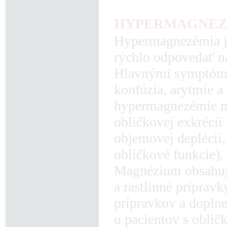
HYPERMAGNEZ
Hypermagnezémia je
rýchlo odpovedať n
Hlavnými symptóma
konfúzia, arytmie a 
hypermagnezémie mu
obličkovej exkrécii 
objemovej deplécii,
obličkové funkcie), 
Magnézium obsahujú
a rastlinné príprav
prípravkov a doplne
u pacientov s oblič