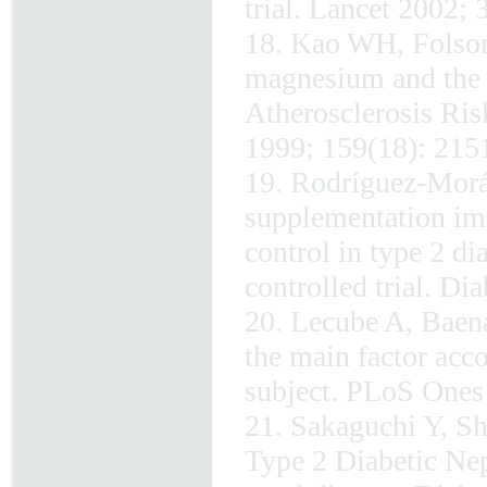
trial. Lancet 2002;
18. Kao WH, Folsom
magnesium and the r
Atherosclerosis Ri
1999; 159(18): 215
19. Rodríguez-Mor
supplementation imp
control in type 2 di
controlled trial. D
20. Lecube A, Baena
the main factor acc
subject. PLoS Ones
21. Sakaguchi Y, Sh
Type 2 Diabetic Nep