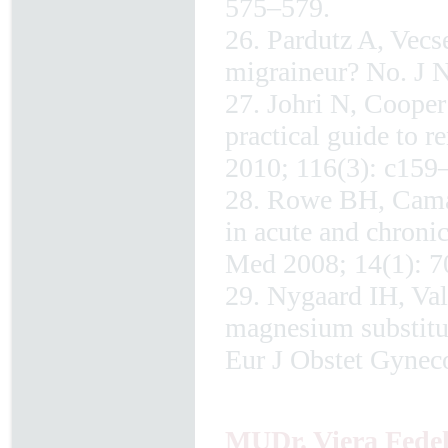
575–579.
26. Pardutz A, Vecs
migraineur? No. J 
27. Johri N, Cooper
practical guide to 
2010; 116(3): c159
28. Rowe BH, Camar
in acute and chron
Med 2008; 14(1): 7
29. Nygaard IH, Val
magnesium substitu
Eur J Obstet Gynec
MUDr. Viera Fedel