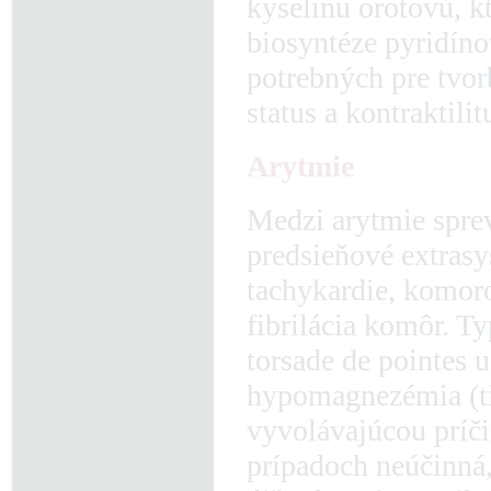
kyselinu orotovú, k
biosyntéze pyridíno
potrebných pre tvor
status a kontraktili
Arytmie
Medzi arytmie spre
predsieňové extrasys
tachykardie, komoro
fibrilácia komôr. T
torsade de pointes 
hypomagnezémia (t
vyvolávajúcou príči
prípadoch neúčinná,