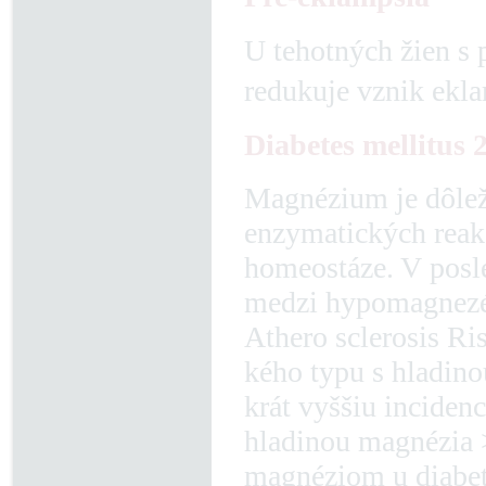
U tehotných žien s
redukuje vznik ekla
Diabetes mellitus 2
Magnézium je dôle
enzymatických reakc
homeostáze. V posle
medzi hypomagnezém
Athero sclerosis R
kého typu s hladin
krát vyššiu inciden
hladinou magnézia 
magnéziom u diabeti