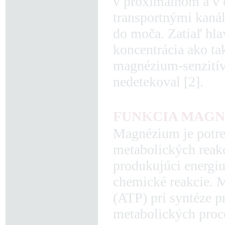
v proximálnom a v 
transportnými kaná
do moča. Zatiaľ hl
koncentrácia ako ta
magnézium-senzitív
nedetekoval [2].
FUNKCIA MAGN
Magnézium je potre
metabolických reak
produkujúci energiu
chemické reakcie. M
(ATP) pri syntéze p
metabolických proce