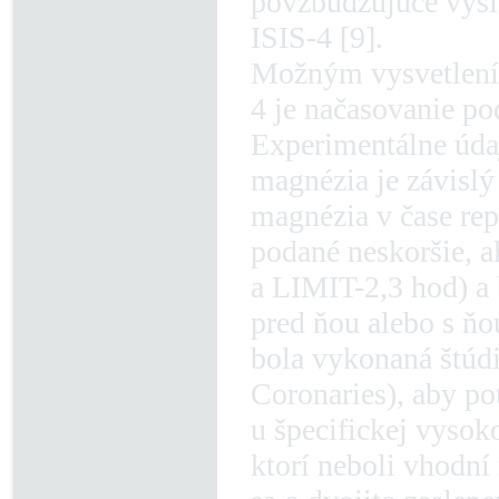
povzbudzujúce výsle
ISIS-4 [9].
Možným vysvetlením
4 je načasovanie po
Experimentálne údaj
magnézia je závislý
magnézia v čase rep
podané neskoršie, 
a LIMIT-2,3 hod) a 
pred ňou alebo s ňou
bola vykonaná štú
Coronaries), aby po
u špecifickej vysok
ktorí neboli vhodní