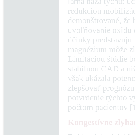
lárna báza týchto 
redukciou mobilizác
demonštrované, že 
uvoľňovanie oxidu 
účinky predstavujú
magnézium môže zle
Limitáciou štúdie b
stabilnou CAD a ni
však ukázala pote
zlepšovať prognózu
potvrdenie týchto v
počtom pacientov [1
Kongestívne zlyha