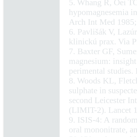
5. Whang R, Oei TO
hypomagnesemia in h
Arch Int Med 1985;
6. Pavlišák V, Laz
klinickú prax. Via P
7. Baxter GF, Sumer
magnesium: insight
perimental studies.
8. Woods KL, Fletch
sulphate in suspecte
second Leicester In
(LIMIT-2). Lancet 
9. ISIS-4: A randomi
oral mononitrate, a