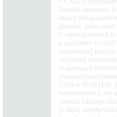
s CAD, s optimálny
šiestich mesiacov 
mmol (Magnosolv-Gr
placebo. Bolo vyše
v sublingválnych b
u pacientov s CAD 
endotelovej funkcie 
cvičebnej tolerancie
magnézium inhibov
trombocyto-depende
CAD o 35 % [13]. Te
trombocytov a ich 
závislo inhibuje rô
je napr. tromboxan 