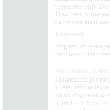
represents only 1% 
Disorders of magnesi
cause various diseas
Keywords
magnesium – magne
cardiovascular dise
METABOLIZMU
Magnézium je druh
v tele. Jeho te lesn
zásob magnézia sa n
a len 1 – 2 % extra 