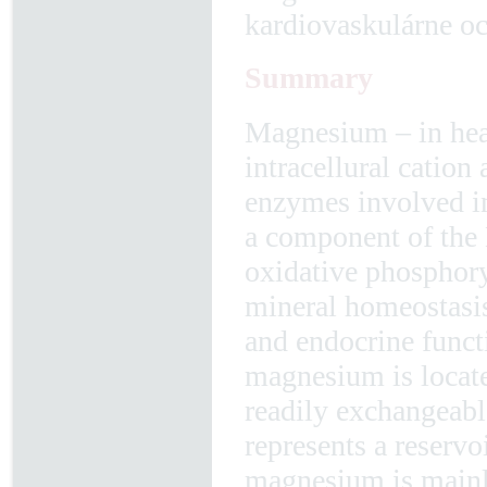
kardiovaskulárne 
Summary
Magnesium – in hea
intracellural cation
enzymes involved in
a component of the
oxidative phosphoryl
mineral homeostasi
and endocrine funct
magnesium is located
readily exchangeabl
represents a reserv
magnesium is mainly