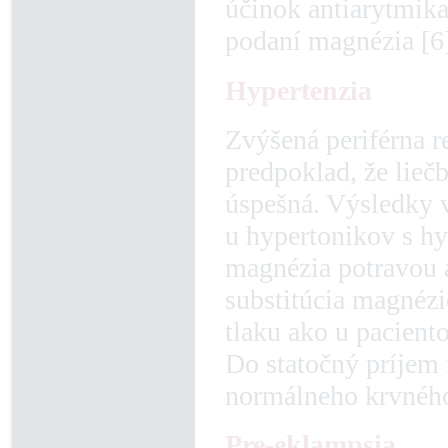
účinok antiarytmik
podaní magnézia [6]
Hypertenzia
Zvýšená periférna r
predpoklad, že lie
úspešná. Výsledky v
u hypertonikov s h
magnézia potravou a
substitúcia magnézi
tlaku ako u pacient
Do statočný príjem
normálneho krvného
Pre-eklampsia