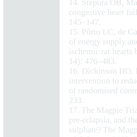
14. Stepura OB, Ma
congestive heart fa
145–147.
15. Pôrto LC, de Ca
of energy supply an
ischemic rat hearts 
14): 476–483.
16. Dickinson HO, M
intervention to redu
of randomised contr
233.
17. The Magpie Tri
pre-eclapsia, and t
sulphate? The Magpi