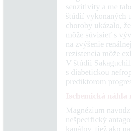
senzitivity a me ta
štúdií vykonaných 
choroby ukázalo, že
môže súvisieť s vý
na zvýšenie renálne
rezistencia môže e
V štúdii Sakaguchiho
s diabetickou nefr
prediktorom progres
Ischemická náhla
Magnézium navodzuj
nešpecifický antag
kanálov, tiež ako 