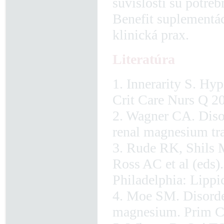
súvislosti sú potre
Benefit suplementác
klinická prax.
Literatúra
1. Innerarity S. Hy
Crit Care Nurs Q 20
2. Wagner CA. Diso
renal magnesium tra
3. Rude RK, Shils 
Ross AC et al (eds).
Philadelphia: Lipp
4. Moe SM. Disorde
magnesium. Prim Ca