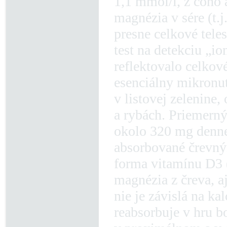
1,1 mmol/l, z čoho 
magnézia v sére (t.j
presne celkové tele
test na detekciu „i
reflektovalo celkov
esenciálny mikronut
v listovej zelenine
a rybách. Priemern
okolo 320 mg denne
absorbované črevným
forma vitamínu D3 (
magnézia z čreva, a
nie je závislá na ka
reabsorbuje v hru 