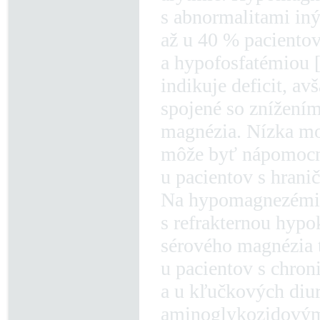
s abnormalitami iný
až u 40 % pacientov
a hypofosfatémiou [
indikuje deficit, a
spojené so znížení
magnézia. Nízka mo
môže byť nápomocn
u pacientov s hrani
Na hypomagnezémiu
s refrakternou hypo
sérového magnézia t
u pacientov s chron
a u kľučkových diur
aminoglykozidovými