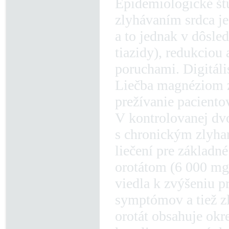
Epidemiologické štú
zlyhávaním srdca j
a to jednak v dôsled
tiazidy), redukcio
poruchami. Digitáli
Liečba magnéziom z
prežívanie pacientov
V kontrolovanej dvoj
s chronickým zlyha
liečení pre základn
orotátom (6 000 mg
viedla k zvýšeniu p
symptómov a tiež z
orotát obsahuje okr