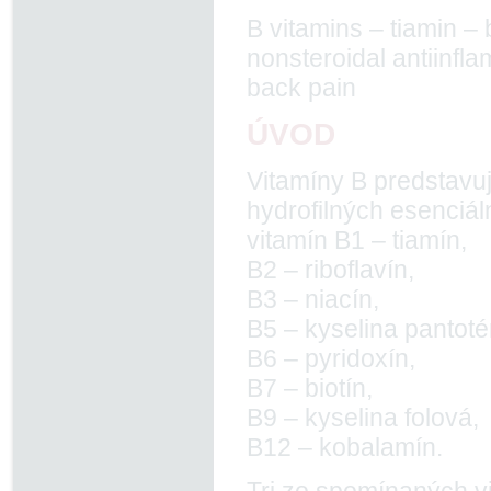
B vitamins – tiamin –
nonsteroidal antiinfl
back pain
ÚVOD
Vitamíny B predstavu
hydrofilných esenciál
vitamín B1 – tiamín,
B2 – riboflavín,
B3 – niacín,
B5 – kyselina pantot
B6 – pyridoxín,
B7 – bio­tín,
B9 – kyselina folová,
B12 – kobalamín.