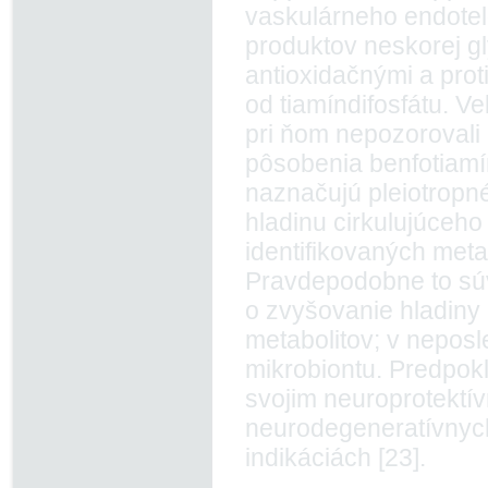
vaskulárneho endote
produktov neskorej g
antioxidačnými a prot
od tiamíndifosfátu. Ve
pri ňom nepozorovali
pôsobenia benfotiam
naznačujú pleiotropné
hladinu cirkulujúceho
identifikovaných met
Pravdepodobne to súv
o zvyšovanie hladiny 
metabolitov; v neposl
mikrobio­ntu. Predpo
svojim neuroprotektí
neurodegeneratívnych
indikáciách [23].