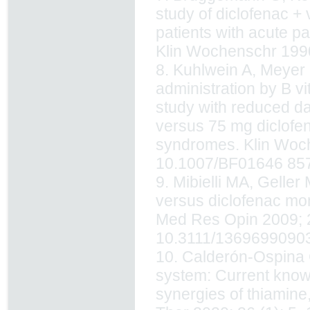
study of diclofenac + 
patients with acute pa
Klin Wochenschr 1990
8. Kuhlwein A, Meyer
administration by B v
study with reduced da
versus 75 mg diclofen
syndromes. Klin Woch
10.1007/BF01646 857
9. Mibielli MA, Geller
versus diclofenac mo
Med Res Opin 2009; 2
10.3111/13696990903
10. Calderón-Ospina 
system: Current knowl
synergies of thiamin