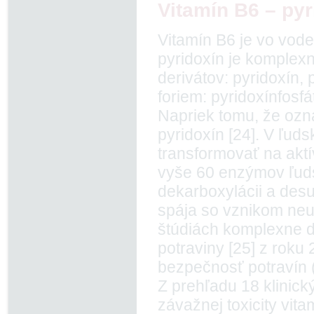
Vitamín B6 – pyr
Vitamín B6 je vo vode
pyridoxín je komplex
derivátov: pyridoxín,
foriem: pyridoxínfosfá
Napriek tomu, že ozn
pyridoxín [24]. V ľud
transformovať na aktív
vyše 60 enzýmov ľudsk
dekarboxylácii a desu
spája so vznikom neur
štúdiách komplexne d
potraviny [25] z rok
bezpečnosť potravín 
Z prehľadu 18 klinick
závažnej toxicity vi