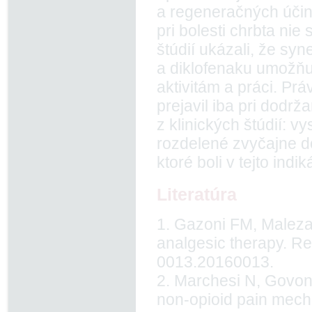
a regeneračných úči
pri bolesti chrbta nie
štúdií ukázali, že s
a diklofenaku umožňu
aktivitám a práci. Pr
prejavil iba pri dodr
z klinických štúdií: 
rozdelené zvyčajne d
ktoré boli v tejto indik
Literatúra
1. Gazoni FM, Maleza
analgesic therapy. Re
0013.20160013.
2. Marchesi N, Govoni
non-opioid pain mecha