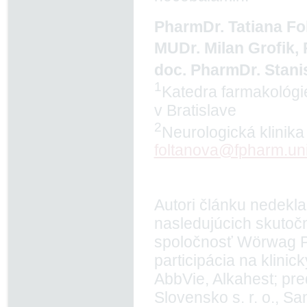
PharmDr. Tatiana Fo
MUDr. Milan Grofik,
doc. PharmDr. Stani
1
Katedra farmakológie
v Bratislave
2
Neurologická klinik
foltanova@fpharm.un
Autori článku nedekla
nasledujúcich skutočn
spoločnosť Wörwag Pha
participácia na klini
AbbVie, Alkahest; pr
Slovensko s. r. o., S