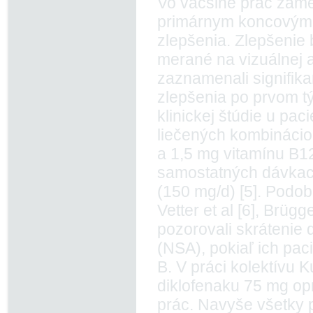
Vo väčšine prác zamer
primárnym koncovým 
zlepšenia. Zlepšenie
merané na vizuálnej a
zaznamenali signifika
zlepšenia po prvom t
klinickej štúdie u pa
liečených kombinácio
a 1,5 mg vitamínu B1
samostatných dávkach
(150 mg/d) [5]. Podob
Vetter et al [6], Brügg
pozorovali skrátenie d
(NSA), pokiaľ ich pac
B. V práci kolektívu 
diklofenaku 75 mg op
prác. Navyše všetky p