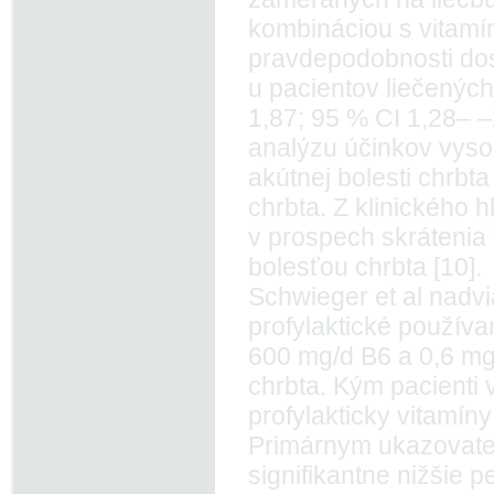
kombináciou s vitamín
pravdepodobnosti dos
u pacientov liečenýc
1,87; 95 % CI 1,28– –2
analýzu účinkov vyso
akútnej bolesti chrbta
chrbta. Z klinického h
v prospech skrátenia 
bolesťou chrbta [10].
Schwieger et al nadvi
profylaktické použív
600 mg/d B6 a 0,6 mg
chrbta. Kým pacienti 
profylakticky vitamíny
Primárnym ukazovateľ
signifikantne nižšie p