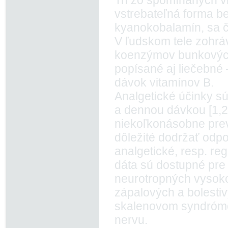
Tri zo spomínaných vit
vstrebateľná forma be
kyanokobalamín, sa ča
V ľudskom tele zohráv
koenzýmov bunkových r
popísané aj liečebné
dávok vitamínov B.
Analgetické účinky s
a dennou dávkou [1,2
niekoľkonásobne prevy
dôležité dodržať odp
analgetické, resp. reg
dáta sú dostupné pre 
neurotropných vysoko
zápalových a bolestiv
skalenovom syndróme
nervu.