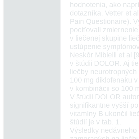
hodnotenia, ako naprí
dotazníka. Vetter et a
Pain Questionaire). Vý
pociťovali zmiernenie 
v liečenej skupine lie
ustúpenie symptómov 
Neskôr Mibielli et al
v štúdii DOLOR. Aj ti
liečby neurotropných 
100 mg diklofenaku v
v kombinácii so 100 
V štúdii DOLOR autori
signifikantne vyšší p
vitamíny B ukončil lie
štúdií je v tab. 1.
Výsledky nedávneho 
zameraných na liečbu 