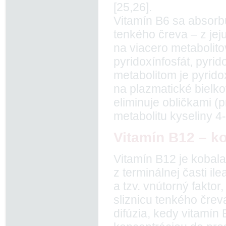
[25,26].
Vitamín B6 sa absorb
tenkého čreva – z jej
na viacero metabolitov
pyridoxínfosfát, pyri
metabolitom je pyrido
na plazmatické bielko
eliminuje obličkami (
metabolitu kyseliny 4-
Vitamín B12 – k
Vitamín B12 je kobala
z terminálnej časti il
a tzv. vnútorný faktor
sliznicu tenkého čre
difúzia, kedy vitamín