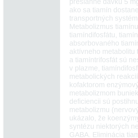
presiahne dávku 5 mg
ako sa tiamín dostan
transportných systé
Metabolizmus tiamínu 
tiamíndifosfátu, tiamí
absorbovaného tiamín
aktívneho metabolitu 
a tiamíntrifosfát sú n
v plazme, tiamíndifos
metabolických reakcií
kofaktorom enzýmovýc
metabolizmom buniek. 
deficiencii sú postih
metabolizmu (nervový
ukázalo, že koenzýmy 
syntézu niektorých ne
GABA. Eliminácia tia