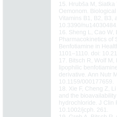
15. Hrubša M, Siatka 
Oemonom. Biological P
Vitamins B1, B2, B3, a
10.3390/nu14030484
16. Sheng L, Cao W, Li
Pharmacokinetics of 
Benfotiamine in Heal
1101–1110. doi: 10.
17. Bitsch R, Wolf M, 
lipophilic benfotiami
derivative. Ann Nutr 
10.1159/000177659.
18. Xie F, Cheng Z, Li
and the bio­availabil
hydrochloride. J Clin
10.1002/jcph. 261.
19. Greb A, Bitsch R. 