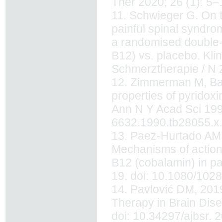
Ther 2020; 26 (1): 5–
11. Schwieger G. On t
painful spinal syndro
a randomised double-b
B12) vs. placebo. Kli
Schmerztherapie / N Z
12. Zimmerman M, Bar
properties of pyridox
Ann N Y Acad Sci 1990
6632.1990.tb28055.x
13. Paez-Hurtado AM
Mechanisms of action 
B12 (cobalamin) in pa
19. doi: 10.1080/102
14. Pavlović DM, 201
Therapy in Brain Dise
doi: 10.34297/ajbsr. 