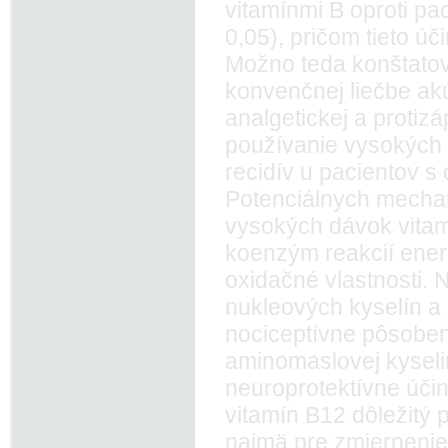
vitamínmi B oproti p
0,05), pričom tieto úč
Možno teda konštatov
konvenčnej liečbe akú
analgetickej a protiz
používanie vysokých 
recidív u pacientov s
Potenciálnych mechan
vysokých dávok vitamí
koenzým reakcií energ
oxidačné vlastnosti.
nukleových kyselín a 
nociceptívne pôsobeni
aminomaslovej kyseli
neuroprotektívne úči
vitamín B12 dôležitý 
najmä pre zmiernenie 