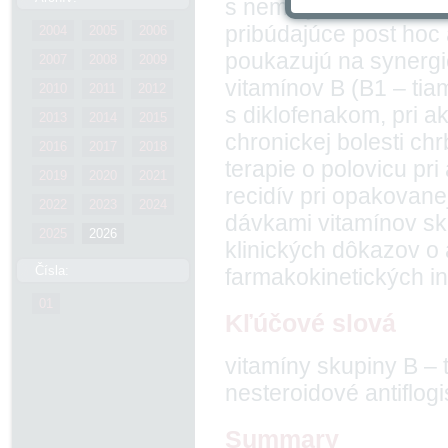
s nemalými ekonomick
pribúdajúce post hoc 
2004
2005
2006
poukazujú na synerg
2007
2008
2009
vitamínov B (B1 – tia
2010
2011
2012
s diklofenakom, pri ak
2013
2014
2015
chronickej bolesti ch
2016
2017
2018
terapie o polovicu pri
2019
2020
2021
recidív pri opakovane
2022
2023
2024
dávkami vitamínov sk
2025
2026
klinických dôkazov o
Čísla:
farmakokinetických in
01
Kľúčové slová
vitamíny skupiny B – 
nesteroidové antiflogi
Summary