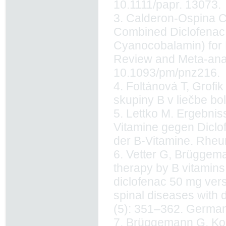
10.1111/papr. 13073.
3. Calderon-Ospina C
Combined Diclofenac 
Cyanocobalamin) for
Review and Meta-anal
10.1093/pm/pnz216.
4. Foltánová T, Grof
skupiny B v liečbe bol
5. Lettko M. Ergebnis
Vitamine gegen Diclof
der B-Vitamine. Rheu
6. Vetter G, Brüggema
therapy by B vitamins
diclofenac 50 mg vers
spinal diseases with
(5): 351–362. German
7. Brüggemann G, Koe