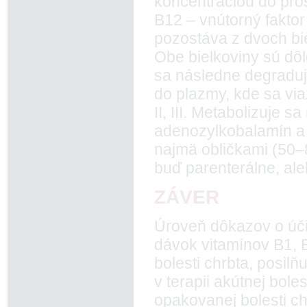
koncentráciou do pro
B12 – vnútorný fakto
pozostáva z dvoch bi
Obe bielkoviny sú dôl
sa následne degraduj
do plazmy, kde sa via
II, III. Metabolizuje 
adenozylkobalamín a 
najmä obličkami (50–
buď parenterálne, ale
ZÁVER
Úroveň dôkazov o úči
dávok vitamínov B1, B
bolesti chrbta, posil
v terapii akútnej bolest
opakovanej bolesti c