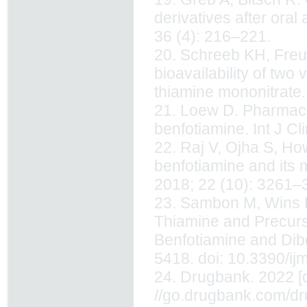
derivatives after oral
36 (4): 216–221.
20. Schreeb KH, Freu
bio­availability of tw
thiamine mononitrate.
21. Loew D. Pharmacok
benfotiamine. Int J C
22. Raj V, Ojha S, How
benfotiamine and its
2018; 22 (10): 3261–
23. Sambon M, Wins P,
Thiamine and Precurso
Benfotiamine and Dibe
5418. doi: 10.3390/i
24. Drugbank. 2022 [o
//go.drugbank.com/d