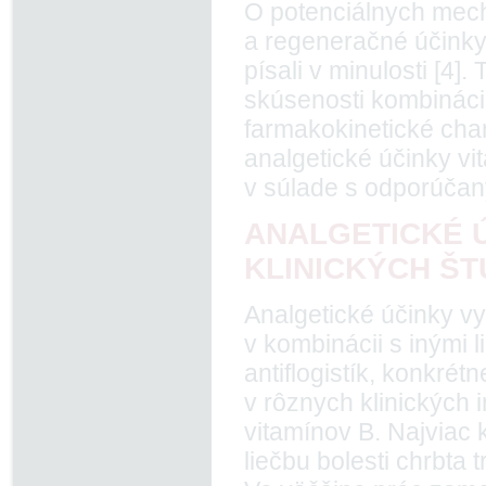
O potenciálnych mech
a regeneračné účink
písali v minulosti [4]
skúsenosti kombináci
farmakokinetické char
analgetické účinky v
v súlade s odporúča
ANALGETICKÉ Ú
KLINICKÝCH ŠT
Analgetické účinky v
v kombinácii s inými 
antiflogistík, konkrét
v rôznych klinických 
vitamínov B. Najviac
liečbu bolesti chrbta