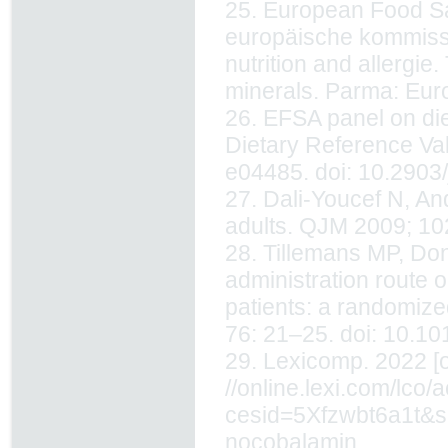
25. European Food Sa
europäische kommissio
nutrition and allergie
minerals. Parma: Eur
26. EFSA panel on diet
Dietary Reference Val
e04485. doi: 10.2903/
27. Dali-Youcef N, An
adults. QJM 2009; 10
28. Tillemans MP, Dond
administration route 
patients: a randomized
76: 21–25. doi: 10.10
29. Lexicomp. 2022 [o
//online.lexi.com/lco/
cesid=5Xfzwbt6a1t
nocobalamin.