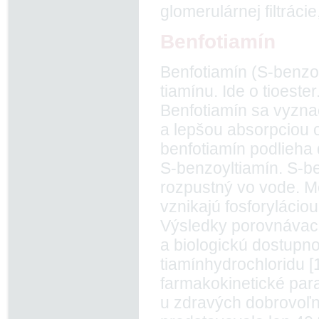
glomerulárnej filtráci
Benfotiamín
Benfotiamín (S-benzoy
tiamínu. Ide o tioester
Benfotiamín sa vyzna
a lepšou absorpciou o
benfotiamín podlieha d
S-benzoyltiamín. S-be
rozpustný vo vode. Me
vznikajú fosforyláciou
Výsledky porovnávacíc
a bio­logickú dostupn
tiamínhydrochloridu [17
farmakokinetické para
u zdravých dobrovoľní