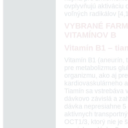
ovplyvňujú aktiváciu 
voľných radikálov [4,1
VYBRANÉ FARM
VITAMÍNOV B
Vitamín B1 – tia
Vitamín B1 (aneurín, t
pre metabolizmus gluk
organizmu, ako aj pre
kardiovaskulárneho a
Tiamín sa vstrebáva v
dávkovo závislá a za
dávka nepresiahne 5
aktívnych transport
OCT1/3, ktorý nie je š