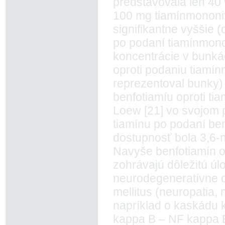
predstavovala len 40 
100 mg tiamínmononit
signifikantne vyššie 
po podaní tiamínmononi
koncentrácie v bunkác
oproti podaniu tiamí
reprezentoval bunky) (
benfotiamíu oproti tia
Loew [21] vo svojom 
tiamínu po podaní ben
dostupnosť bola 3,6-n
Navyše benfotiamín o
zohrávajú dôležitú úl
neurodegeneratívne o
mellitus (neuropatia, 
napríklad o kaskádu k
kappa B – NF kappa B