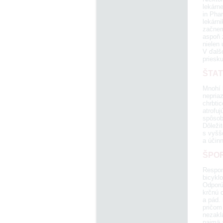
lekárn
in Phar
lekárni
začnem
aspoň z
nielen 
V ďalš
priesk
ŠTAT
Mnohí 
nepria
chrbti
atrofuj
spôsobi
Dôležit
s vyššo
a účinn
ŠPO
Respon
bicyklo
Odporú
krčnú c
a pád.
pričom 
nezaklá
najmä 