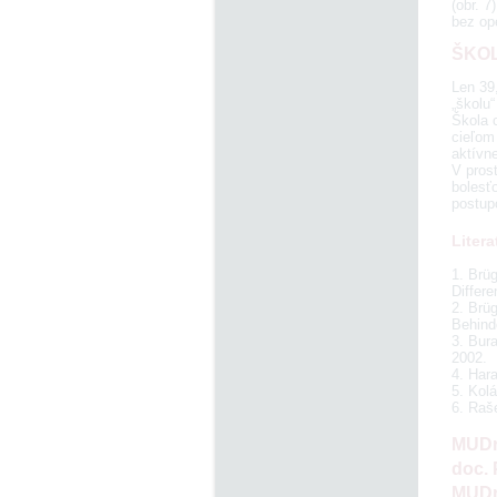
(obr. 7
bez op
ŠKO
Len 39
„školu“
Škola c
cieľom
aktívn
V prost
bolesťo
postup
Litera
1. Brü
Differe
2. Brü
Behind
3. Bura
2002.
4. Hara
5. Kolá
6. Raš
MUDr
doc. 
MUDr