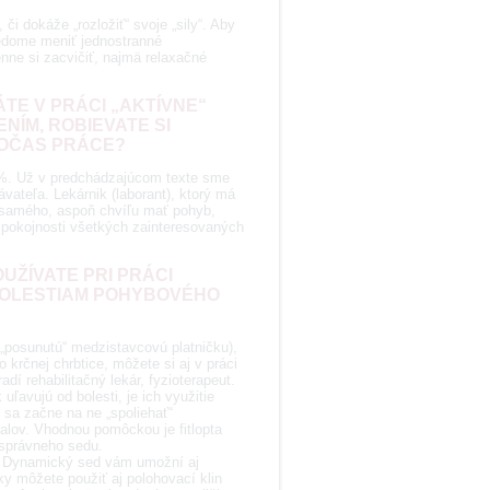
 dokáže „rozložiť“ svoje „sily“. Aby
vedome meniť jednostranné
nne si zacvičiť, najmä relaxačné
TE V PRÁCI „AKTÍVNE“
NÍM, ROBIEVATE SI
POČAS PRÁCE?
 %. Už v predchádzajúcom texte sme
vateľa. Lekárnik (laborant), ktorý má
 samého, aspoň chvíľu mať pohyb,
spokojnosti všetkých zainteresovaných
UŽÍVATE PRI PRÁCI
BOLESTIAM POHYBOVÉHO
posunutú“ medzistavcovú platničku),
o krčnej chrbtice, môžete si aj v práci
dí rehabilitačný lekár, fyzioterapeut.
ľavujú od bolesti, je ich využitie
 sa začne na ne „spoliehať“
alov. Vhodnou pomôckou je fitlopta
 správneho sedu.
ny. Dynamický sed vám umožní aj
y môžete použiť aj polohovací klin