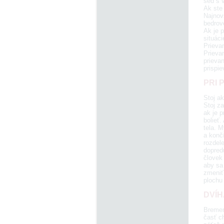
sed s v
Ak ste
Najnovš
bedrov
Ak je p
situáci
Prieva
Prievan
prievan
prispie
PRI 
Stoj a
Stoj z
ak je p
bolieť
tela. 
a konč
rozdele
dopredu
človek 
aby sa 
zmeniť 
plochu 
DVÍH
Bremen
časť ch