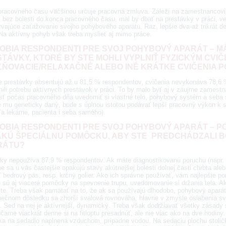
pracovného času väčšinou určuje pracovná zmluva. Záleží na zamestnancovi, či
l bez bolesti do konca pracovného času, mal by dbať na prestávky v práci, 
rvajúce zaťažovanie svojho pohybového aparátu. Raz, lepšie dva-až trikrát de
 Na aktívny pohyb však treba myslieť aj mimo práce.
OBIA RESPONDENTI PRE SVOJ POHYBOVÝ APARÁT – MÁ
TÁVKY, KTORÉ BY STE MOHLI VYPLNIŤ FYZICKÝM CVIČE
ŇOVACIE/RELAXAČNÉ ALEBO INÉ KRÁTKE CVIČENIA 
e prestávky absentujú až u 81,5 % respondentov, cvičenia nevykonáva 78,6
ili potrebu aktívnych prestávok v práci. To by malo byť aj v záujme zamestná
ť počas pracovného dňa uvedomiť si vlastné telo, pohybový systém a seba
je mu geneticky daný, bude s úplnou istotou podávať lepší pracovný výkon k 
ľa lekárne, pacienta i seba samého).
OBIA RESPONDENTI PRE SVOJ POHYBOVÝ APARÁT – PO
KÚ ŠPECIÁLNU POMÔCKU, ABY STE PREDCHÁDZALI 
RÁTU?
y nepoužíva 87,9 % respondentov. Ak máte diagnostikovanú poruchu (napr. „
e sa u vás častejšie opakujú stavy akútnejšej bolesti dolnej časti chrbta aleb
 bedrový pás, resp. krčný golier. Ako ich správne používať, vám najlepšie pora
 sú aj viaceré pomôcky na spevnenie trupu, uvedomovanie si držania tela. Ak u
te. Treba však pamätať na to, že ak sa používajú dlhodobo, pohybový aparát
nečnom dôsledku sa zhorší svalová rovnováha, hlavne v zmysle oslabenia sv
6). Sed na nej je aktívnejší, dynamický. Treba však dodržiavať všetky zásady
čame viackrát denne si na fitloptu presadnúť, ale nie viac ako na dve hodi
ka na sedadlo naplnená vzduchom, prípadne vodou. Na sedaciu plochu stoličk