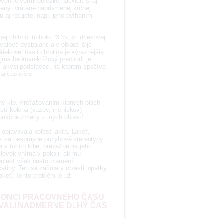
eň je veľmi dôležité nacvičiť si aj
mený, vrátane napriamenej krčnej
 aj rotujete, napr. jeho dvíhaním
j chrbtici to bolo 73 %, pri driekovej
Svalová dysbalancia v oblasti šije
ekovej časti chrbtice je výraznejšia
ajmä bedrovo-krížový prechod, je
rí akýsi podstavec, na ktorom spočíva
najčastejšie.
ený kĺb. Preťažovaním kĺbnych plôch
stí kolena (väzov, meniskov)
funkčné zmeny z iných oblastí
 objavovala bolesť lakťa. Lakeť,
ak sa nesprávne pohybové stereotypy
ve v tomto kĺbe, prevažne na jeho
 človek vníma v pokoji, ak mu
bolesť však často pramení
tiny. Ten sa začína v oblasti lopatky,
akeť. Tento problém je už
KONCI PRACOVNÉHO ČASU
OVALI NADMERNE DLHÝ ČAS