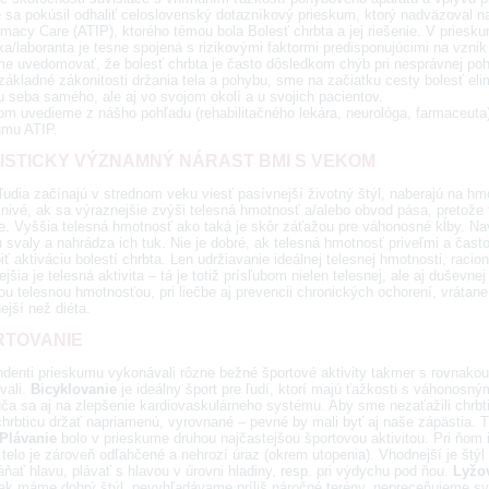
e sa pokúsil odhaliť celoslovenský dotazníkový prieskum, ktorý nadväzoval na
macy Care (ATIP), ktorého témou bola Bolesť chrbta a jej riešenie. V priesku
ka/laboranta je tesne spojená s rizikovými faktormi predisponujúcimi na vznik
e uvedomovať, že bolesť chrbta je často dôsledkom chýb pri nesprávnej poh
ákladné zákonitosti držania tela a pohybu, sme na začiatku cesty bolesť elim
u seba samého, ale aj vo svojom okolí a u svojich pacientov.
om uvedieme z nášho pohľadu (rehabilitačného lekára, neurológa, farmaceut
umu ATIP.
ISTICKY VÝZNAMNÝ NÁRAST BMI S VEKOM
ľudia začínajú v strednom veku viesť pasívnejší životný štýl, naberajú na h
znivé, ak sa výraznejšie zvýši telesná hmotnosť a/alebo obvod pása, pretože 
ce. Vyššia telesná hmotnosť ako taká je skôr záťažou pre váhonosné kĺby. N
ú svaly a nahrádza ich tuk. Nie je dobré, ak telesná hmotnosť priveľmi a čast
ť aktiváciu bolestí chrbta. Len udržiavanie ideálnej telesnej hmotnosti, racio
ejšia je telesná aktivita – tá je totiž prísľubom nielen telesnej, ale aj duševne
u telesnou hmotnosťou, pri liečbe aj prevencii chronických ochorení, vrátane c
ejší než diéta.
RTOVANIE
denti prieskumu vykonávali rôzne bežné športové aktivity takmer s rovnakou
vali.
Bicyklovanie
je ideálny šport pre ľudí, ktorí majú ťažkosti s váhonosný
ča sa aj na zlepšenie kardiovaskulárneho systému. Aby sme nezaťažili chrbti
hrbticu držať napriamenú, vyrovnané – pevné by mali byť aj naše zápästia. T
Plávanie
bolo v prieskume druhou najčastejšou športovou aktivitou. Pri ňom i
telo je zároveň odľahčené a nehrozí úraz (okrem utopenia). Vhodnejší je štýl zn
ňať hlavu, plávať s hlavou v úrovni hladiny, resp. pri výdychu pod ňou.
Lyžo
ak máme dobrý štýl, nevyhľadávame príliš náročné terény, nepreceňujeme svo