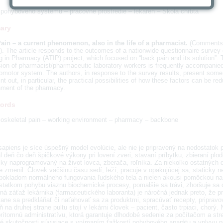
i pohybového systému – pracovné prostredie – lekáreň – Škola chrbta
ary
ain – a current phenomenon, also in the life of a pharmacist.
(Comments o
. The article responds to the outcomes of a nationwide questionnaire survey 
g in Pharmacy (ATIP) project, which focused on “back pain and its solution”. 
ion of pharmacist/pharmaceutic laboratory workers is frequently accompanied 
omotor system. The authors, in response to the survey results, present some 
nt out, in particular, the practical possibilities of how these factors can be re
nment of the pharmacy.
ords
oskeletal pain – working environment – pharmacy – backbone
piens je síce úspešný model evolúcie, ale nie je pripravený na nedostatok p
 deň čo deň špičkové výkony pri lovení zveri, stavaní príbytku, zbieraní plod
cky naprogramovaný na život lovca, zberača, roľníka. Za niekoľko ostatných 
e zmenil. Človek väčšinu času sedí, leží, pracuje v opakujúcej sa, staticky 
dpokladom normálneho fungovania ľudského tela a nielen akousi pomôckou na 
statkom pohybu viaznu biochemické procesy, pomalšie sa trávi, zhoršuje sa 
á záťaž lekárnika (farmaceutického laboranta) je náročná jednak preto, že pr
ane sa predkláňať či naťahovať sa za produktmi, spracúvať recepty, pripravov
 na druhej strane pultu stojí v lekárni človek – pacient, často trpiaci, cho
rítomnú administratívu, ktorá garantuje dlhodobé sedenie za počítačom a str
ré skutočnosti súvisiace s vnímaním ťažkostí pohybového aparátu a vplyvu pr