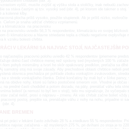
ypodložením chodidiel (obr. 3).
 vzrastom vyšší, musíte zvýšiť aj výšku stola a stoličky, inak nebudú zach
ie sa stáva častým aj tzv. vysoký sed (obr. 4), pri ktorom ide takmer o stoj.
é a kolenné kĺby.
racovná plocha príliš vysoko, použite stupienok. Ak je príliš nízko, rozkročte s
e. Cieľom je snaha udržať chrbticu vzpriamenú.
n a klimatizácia na pracovisku
 na pracovisku uviedlo 56,3 % respondentov, klimatizáciu vo svojej blízkost
om či klimatizáciou a hlavne striedanie tepla a chladu negatívne ovplyvňuje 
va k vzniku bolesti chrbta.
PRÁCI V LEKÁRNI SA NAJVIAC STOJÍ, NAJČASTEJŠÍM 
ko najčastejšiu pracovnú polohu uviedlo 42 % respondentov (priemerne predst
aťažuje dolnú časť chrbtice menej než správny sed (myslených 100 % záťaže v
ri ňom pohyb minimálny a tvorí ho skôr opakovaný predklon, preťažia sa dlhé
. Aj samotný stoj má svoje zásady. Aby prechodové oblasti chrbtice neboli p
Myslená olovnica prechádza pri pohľade zboku vonkajším zvukovodom, stredo
í sa v strede vonkajšieho členka. Dolné končatiny by mali byť v šírke panvy
ná na obidve nohy, ktoré sú ľahko pootočené smerom von. Vhodné je občas si 
, na predné časti chodidiel a potom dozadu, na päty, prenášať váhu tela stri
vníma bolesť (a nemusí to byť len v stoji), telo mu signalizuje, že vyčerpa
stav začal riešiť, prosí o nápravu – zmenu. Ak vás chrbát začne bolieť vždy 
pracovný postoj, prejdite sa, prenášajte váhu z nohy na nohu, prípadne si sad
(obr. 4).
ANIE BREMIEN
á pri práci v lekárni často zdvíhalo 28 % a zriedkavo 55 % respondentov. Pr
rbtice najviac zaťažená – až myslených 275 %, pri dvíhaní zo stoja je to 22