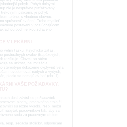
ajvhodnejší pohyb. Pohyb dolnými
trup nie je nesprávne preťažovaný.
s trekovými palicami, je pohyb
äkkom teréne, s vhodnou obuvou.
a správnosť cvičení. Treba myslieť
 správnom postavení v prislúchajúcom
e základnou podmienkou zdravého
E V LEKÁRNI
bo veľmi ťažkú. Psychická záťaž,
ne posturálnych svalov (trapézových,
ch rozširuje. Človek sa stáva
vuje sa úzkosť, neurotizácia,
ho stereotypu dokážeme ovplyvniť veľa
mi očami uvedomovať nádych a výdych,
n, plecia sa nemajú dvíhať (obr. 1).
KÁRNI VAŠE POŽIADAVKY,
TU?
asoch dosť závisí od požiadaviek
pracovnej plochy, pracovného stola či
acovníci sú rôzne vysokí, resp. môžu
ť nábytok pracovníkovi tak, aby sa
správneho sedu za pracovným stolom,
la, resp. sedadla stoličky, odporúčam