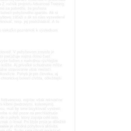
 2. ročník projektu Advanced Training
me sa potvrdilo, že profesia
 bolesti pohybového aparátu. Ak si
ybovej záťaži a ak sú nám vysvetlené
inovať, resp. jej predchádzať. A to
a) niekoľko poznámok k výsledkom
motnosti. V pohybovom zmysle je
to preťažuje najmä dolnú časť
avyše ľuďom s nadváhou rýchlejšie
o kolíše. Aj priveľké schudnutie môže
nálne stravovanie však nestačí.
j kondície. Pohyb je pre človeka, aj
hronickej bolesti chrbta, dôležitejší
 frekvenciou, najviac však rekreačne
mi kĺbmi (bedrovými, kolennými).
cu, mali by sme bicyklovať vystretí,
reba si dať pozor na prechladnutie
de o pohyb, ktorý zapája celé telo,
ak či kraul. Pri štýle prsia je dôležité
vanie
je vhodná pohybová aktivita,
je sily. Tu by sme chceli poukázať