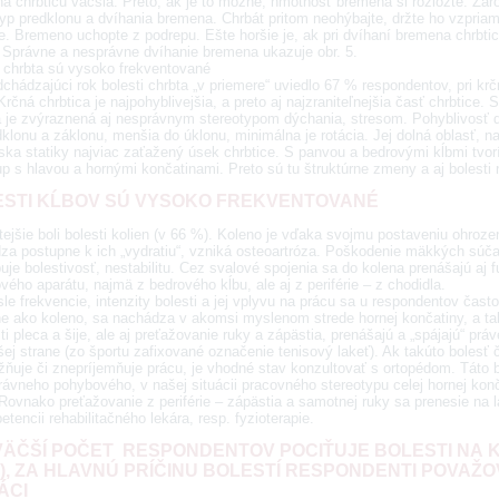
a chrbticu väčšia. Preto, ak je to možné, hmotnosť bremena si rozložte. Zárov
typ predklonu a dvíhania bremena. Chrbát pritom neohýbajte, držte ho vzpria
e. Bremeno uchopte z podrepu. Ešte horšie je, ak pri dvíhaní bremena chrbticu
 Správne a nesprávne dvíhanie bremena ukazuje obr. 5.
i chrbta sú vysoko frekventované
chádzajúci rok bolesti chrbta „v priemere“ uviedlo 67 % respondentov, pri krčne
rčná chrbtica je najpohyblivejšia, a preto aj najzraniteľnejšia časť chrbtice. 
a je zvýraznená aj nesprávnym stereotypom dýchania, stresom. Pohyblivosť dri
klonu a záklonu, menšia do úklonu, minimálna je rotácia. Jej dolná oblasť, n
iska statiky najviac zaťažený úsek chrbtice. S panvou a bedrovými kĺbmi tvo
up s hlavou a hornými končatinami. Preto sú tu štruktúrne zmeny a aj bolesti 
STI KĹBOV SÚ VYSOKO FREKVENTOVANÉ
tejšie boli bolesti kolien (v 66 %). Koleno je vďaka svojmu postaveniu ohroz
za postupne k ich „vydratiu“, vzniká osteoartróza. Poškodenie mäkkých súča
je bolestivosť, nestabilitu. Cez svalové spojenia sa do kolena prenášajú aj 
ého aparátu, najmä z bedrového kĺbu, ale aj z periférie – z chodidla.
e frekvencie, intenzity bolesti a jej vplyvu na prácu sa u respondentov často
e ako koleno, sa nachádza v akomsi myslenom strede hornej končatiny, a t
ti pleca a šije, ale aj preťažovanie ruky a zápästia, prenášajú a „spájajú“ prá
ej strane (zo športu zafixované označenie tenisový lakeť). Ak takúto bolesť
ňuje či znepríjemňuje prácu, je vhodné stav konzultovať s ortopédom. Táto 
ávneho pohybového, v našej situácii pracovného stereotypu celej hornej konča
Rovnako preťažovanie z periférie – zápästia a samotnej ruky sa prenesie na l
tencii rehabilitačného lekára, resp. fyzioterapie.
ÄČŠÍ POČET RESPONDENTOV POCIŤUJE BOLESTI NA 
%), ZA HLAVNÚ PRÍČINU BOLESTÍ RESPONDENTI POVAŽ
ÁCI