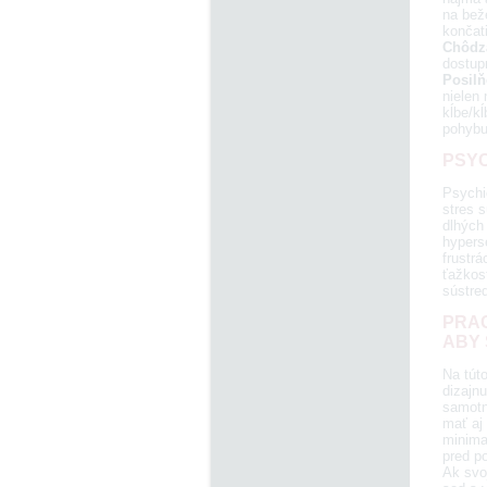
na bež
končati
Chôdz
dostup
Posil
nielen 
kĺbe/k
pohybu
PSYC
Psychi
stres 
dlhých 
hypers
frustr
ťažkos
sústred
PRAC
ABY 
Na tút
dizajnu
samotn
mať aj
minima
pred po
Ak svo