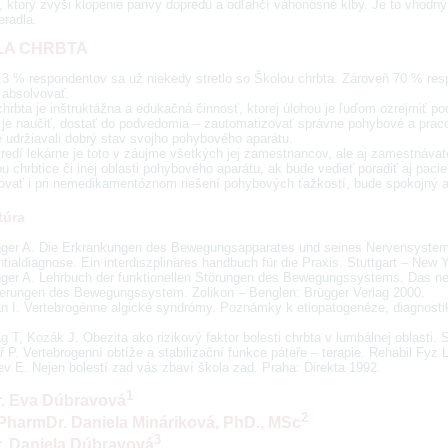
), ktorý zvýši klopenie panvy dopredu a odľahčí váhonosné kĺby. Je to vhodný
eradla.
LA CHRBTA
,3 % respondentov sa už niekedy stretlo so Školou chrbta. Zároveň 70 % res
 absolvovať.
hrbta je inštruktážna a edukačná činnosť, ktorej úlohou je ľuďom ozrejmiť pod
 je naučiť, dostať do podvedomia – zautomatizovať správne pohybové a praco
e udržiavali dobrý stav svojho pohybového aparátu.
redí lekárne je toto v záujme všetkých jej zamestnancov, ale aj zamestnávateľ
u chrbtice či inej oblasti pohybového aparátu, ak bude vedieť poradiť aj paci
ovať i pri nemedikamentóznom riešení pohybových ťažkostí, bude spokojný aj 
túra
gger A. Die Erkrankungen des Bewegungsapparates und seines Nervensystem
ntialdiagnose. Ein interdiszplinäres handbuch für die Praxis. Stuttgart – New
gger A. Lehrbuch der funktionellen Störungen des Bewegungssystems. Das n
erungen des Bewegungssystem. Zolikon – Benglen: Brügger Verlag 2000.
n I. Vertebrogénne algické syndrómy. Poznámky k etiopatogenéze, diagnostike
g T, Kozák J. Obezita ako rizikový faktor bolesti chrbta v lumbálnej oblasti. 
ř P. Vertebrogenní obtíže a stabilizační funkce páteře – terapie. Rehabil Fyz 
ev E. Nejen bolestí zad vás zbaví škola zad. Praha: Direkta 1992.
1
. Eva Dúbravová
2
PharmDr. Daniela Mináriková, PhD., MSc
3
. Daniela Dúbravová