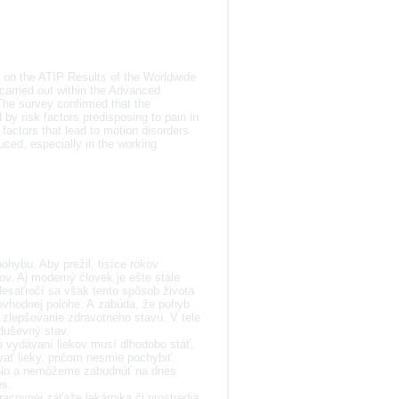
n the ATIP Results of the Worldwide
carried out within the Advanced
The survey confirmed that the
by risk factors predisposing to pain in
factors that lead to motion disorders
duced, especially in the working
ohybu. Aby prežil, tisíce rokov
ov. Aj moderný človek je ešte stále
desaťročí sa však tento spôsob života
nevhodnej polohe. A zabúda, že pohyb
zlepšovanie zdravotného stavu. V tele
duševný stav.
i vydávaní liekov musí dlhodobo stáť,
ať lieky, pričom nesmie pochybiť.
rý. No a nemôžeme zabudnúť na dnes
es.
acovnej záťaže lekárnika či prostredia