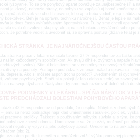
ecké lyžovanie. To sa pre pohybový aparát považuje za „najbezpečnejší“ a n
nami je kĺzavý, nehrozia otrasy, do pohybu sa zapájajú aj horné končatiny a 
a
, najmä ak človek vie chodiť správne, lebo aj to treba vedieť, resp. chôdza 
ný kdekoľvek.
Beh
je na správnu techniku náročnejší. Behať je lepšie na m
ňovňa
je dnes často vyhľadávaným športoviskom. Tu by sme chceli apelovať n
na silu svalu či svalovej skupiny, ale aj na ich funkciu a vyváženú súhru pri
ĺboch. Je potrebné vedieť a uvedomiť si, že správna postúra (držanie tela) j
.
HICKÁ STRÁNKA JE NAJNÁROČNEJŠOU ČASŤOU PRÁC
ckú stránku práce v lekárni označilo takmer 37 % respondentov za ťažkú ale
sú naším každodenným spoločníkom. Ak trvajú dlhšie, zvýraznia napätie hlav
chrbtových svalov). Stimul bolestivosti sa v centrálnych nervových štruktúra
enzitívny na podnety. Postupne prichádza k zmenám nálad a správania – obja
ácia, depresia. Ako si môžete aspoň trochu pomôcť? Uvedomením si dychové
tí, vrátane psychických. Stačí si v pokoji (v ľahu alebo v sede) so zavretý
iť sa na svoje dýchanie. Nádychom by sme mali rozširovať dolné rebrá do strá
OVNÉ PODMIENKY V LEKÁRNI – SPĹŇA NÁBYTOK V LE
STE PREDCHÁDZALI BOLESTIAM POHYBOVÉHO APARÁ
o otázku 43 % respondentov od-povedalo, že nespĺňa. Nábytok v dneš-ných č
 – jemu sa neraz podriaďuje napríklad umiestnenie zásuviek, poličiek, výška 
ej pracovnej stoličky. Ťažkosti s používaním nábytku súvisia aj s tým, že pr
 iné pohybové znevýhodnenia. Domnievame sa, že je vždy možnosť prispôsobi
lizoval negatívny vplyv na jeho pohybový aparát. Uvedieme to na príklade 
čítačom (obr. 2).
jím vzrastom patríte k menším a nemôžete znížiť výšku pracovnej plochy sto