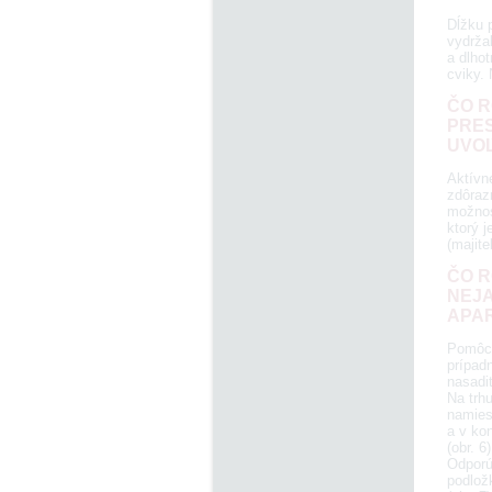
Dĺžku 
vydrža
a dlhot
cviky.
ČO R
PRES
UVOĽ
Aktívn
zdôrazn
možnos
ktorý 
(majite
ČO R
NEJA
APA
Pomôck
prípadn
nasadiť
Na trhu
namies
a v ko
(obr. 
Odporú
podlož