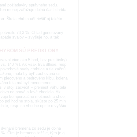
ované požiadavky správneho sedu.
 Ten menej zaťažuje dolnú časť chrbta,
a. Škola chrbta učí riešiť aj takéto
i potvrdilo 73,3 %. Chlad generovaný
napätie svalov – zvyšuje ho, a tak
POHYBOM SÚ PREDKLONY
avoval viac ako 5 hod, bez prestávky).
s. 140 %). Ak však trvá dlhšie, resp.
 povrchové svaly chrbtice a tie začnú
reťažené, mala by byť zachovaná os
m plecového a bedrového kĺbu, kolena
, váha tela má byť rovnomerne
v stoji zacvičiť – preniesť váhu tela
edavo na pravé a ľavé chodidlo. Ak
lo svoje kompenzačné možnosti a chce,
po pol hodine stoja, skúste po 25 min
nite, resp. sa vhodne oprite o vyššiu
i dvíhaní bremena zo sedu je dolná
0 %. Čím je bremeno ťažšie, tým je aj