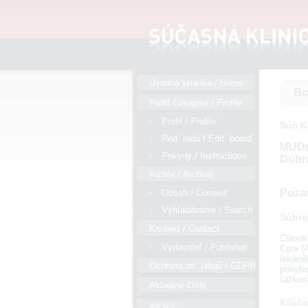
Úvodná stránka / Home
Bo
Profil časopisu / Profile
Profil / Profile
Súč Kl
Red. rada / Edit. board
MUDr.
Pokyny / Instructions
Dúbr
Archív / Archive
Pozas
Obsah / Content
Vyhľadávanie / Search
Súhrn
Kontakt / Contact
Článok
Vydavateľ / Publisher
Care (A
lekárni
Ochrana os. údajů / GDPR
pohybo
ťažkos
Aktuálné číslo
Kľúčo
Archív: