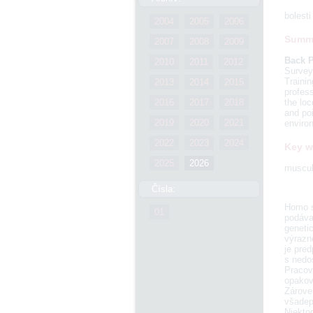
bolest
2004
2005
2006
Summ
2007
2008
2009
Back P
2010
2011
2012
Survey)
Trainin
2013
2014
2015
profess
the loc
2016
2017
2018
and poi
2019
2020
2021
enviro
2022
2023
2024
Key w
2025
2026
muscul
Čísla:
Homo sa
01
podával
geneti
výrazn
je pre
s nedo
Pracovn
opakov
Zároveň
všadep
Niekto