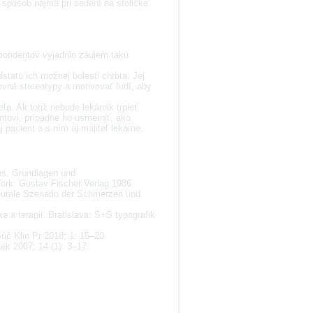
 spôsob najmä pri sedení na stoličke
pondentov vyjadrilo záujem takú
statu ich možnej bolesti chrbta. Jej
vné stereotypy a motivovať ľudí, aby
a. Ak totiž nebude lekárnik trpieť
entovi, prípadne ho usmerniť, ako
pacient a s ním aj majiteľ lekárne.
s. Grundlagen und
 York: Gustav Fischer Verlag 1986.
eurale Szenario der Schmerzen und
 a terapii. Bratislava: S+S typografik
Súč Klin Pr 2018; 1: 15–20.
Lék 2007; 14 (1): 3–17.