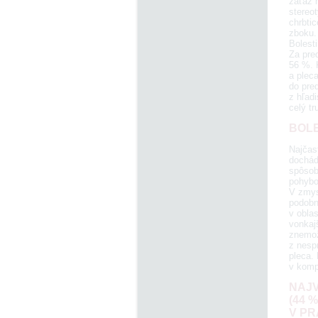
záťaž n
stereo
chrbtic
zboku.
Bolest
Za pred
56 %. K
a plec
do pred
z hľad
celý tr
BOLE
Najčas
dochád
spôsobu
pohybov
V zmysl
podobn
v oblas
vonkajš
znemož
z nespr
pleca. 
v kompe
NAJV
(44 
V PR