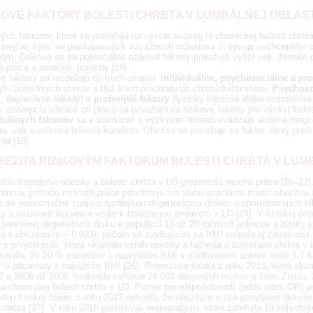
KOVÉ FAKTORY BOLESTI CHRBTA V LUMBÁLNEJ OBLAST
ých faktorov, ktoré sa podieľajú na vývine akútnej či chronickej bolesti chrbt
nejšie, kým iné predisponujú k závažnosti ochorenia či vývoju nechceného
om. Celkovo sa za potenciálne rizikové faktory považujú vyšší vek, ženské po
á práca a emočné poruchy [18].
é faktory sa rozdeľujú do troch skupín:
individuálne, psychosociálne a pro
ytu bolestivých stavov a tiež k ich prechodu do chronického stavu.
Psychoso
, depresívne nálady) a
profesijné faktory
(fyzicky náročná alebo monotónna 
, absorpcia vibrácií pri práci) sa považujú za rizikové faktory pre výskyt bole
duálnych faktorov
sa v súvislosti s výskytom bolestí uvádzajú aktivita (resp
, vek a celková telesná kondícia. Obezita sa považuje za faktor, ktorý pred
ia [19].
BEZITA RIZIKOVÝM FAKTOROM BOLESTI CHRBTA V LUM
dčivé spojenie obezity a bolestí chrbta v LO prezentujú mnohé práce [20–22
erzná, pretože niektoré práce potvrdzujú len slabú asociáciu medzi obezitou 
a sa jednoznačne spája s rýchlejšou degeneráciou diskov a opotrebovaním kĺ
y a väzivové tkanivo a vedie k bolestivým prejavom v LO [24]. V čínskej popu
juvenilnej degenerácie disku v populácii 13-až 20-ročných jedincov a zistilo
la s obezitou (p = 0,023), pričom so zvyšujúcim sa BMI stúpala aj závažnosť 
z prvých prác, ktorá skúmala vzťah obezity a fajčenia s bolesťami chrbta v 
tovala, že 20 % pacientov s najvyšším BMI v sledovanom súbore malo 1,7-krát
 % pacientov s najnižším BMI [26]. Prierezová štúdia z roku 2013, ktorá skú
7 a 2006 až 2008, hodnotila celkovo 24 000 dospelých mužov a žien. Zistila,
u chronickej bolesti chrbta v LO. Pomer pravdepodobností (odds ratio; OR) p
utori fínskej štúdie z roku 2013 potvrdili, že obezita a nízka pohybová aktivit
 chrbta [27]. V roku 2016 publikovali metaanalýzu, ktorá zahŕňala 10 kohort