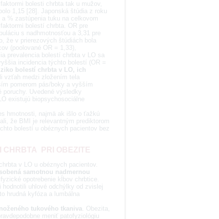
aktormi bolesti chrbta tak u mužov,
olo 1,15 [28]. Japonská štúdia z roku
 a % zastúpenia tuku na celkovom
faktormi bolestí chrbta. OR pre
opuláciu s nadhmotnosťou a 3,31 pre
o, že v prierezových štúdiách bola
cov (poolované OR = 1,33),
a prevalencia bolestí chrbta v LO sa
vyššia incidencia týchto bolestí (OR =
iko bolestí chrbta v LO, ich
li vzťah medzi zložením tela
yšším pomerom pás/boky a vyšším
é poruchy. Uvedené výsledky
O existujú biopsychosociálne
les hmotnosti, najmä ak išlo o ťažkú
vali, že BMI je relevantným prediktorom
ýchto bolestí u obéznych pacientov bez
 CHRBTA PRI OBEZITE
 chrbta v LO u obéznych pacientov.
spôsobená samotnou nadmernou
yzické opotrebenie kĺbov chrbtice.
hodnotili uhlové odchýlky od zvislej
 to hrudná kyfóza a lumbálna
množeného tukového tkaniva
. Obezita,
pravdepodobne meniť patofyziológiu