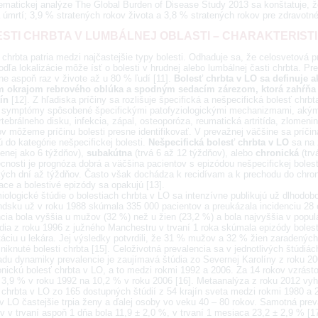
ematickej analýze The Global Burden of Disease Study 2013 sa konštatuje, že 
 úmrtí; 3,9 % stratených rokov života a 3,8 % stratených rokov pre zdravotné 
STI CHRBTA V LUMBÁLNEJ OBLASTI – CHARAKTERISTI
 chrbta patria medzi najčastejšie typy bolesti. Odhaduje sa, že celosvetová 
odľa lokalizácie môže ísť o bolesti v hrudnej alebo lumbálnej časti chrbta. P
ne aspoň raz v živote až u 80 % ľudí [11].
Bolesť chrbta v LO sa definuje 
 okrajom rebrového oblúka a spodným sedacím zárezom, ktorá zahŕňa 
ín
[12]. Z hľadiska príčiny sa rozlišuje špecifická a nešpecifická bolesť chrb
 symptómy spôsobené špecifickými patofyziologickými mechanizmami, akými 
rtebrálneho disku, infekcia, zápal, osteoporóza, reumatická artritída, zlomeni
v môžeme príčinu bolesti presne identifikovať. V prevažnej väčšine sa príčina 
 do kategórie nešpecifickej bolesti.
Nešpecifická bolesť chrbta v LO
sa na z
enej ako 6 týždňov),
subakútna
(trvá 6 až 12 týždňov), alebo
chronická
(trv
cnosti je prognóza dobrá a väčšina pacientov s epizódou nešpecifickej bolest
kých dní až týždňov. Často však dochádza k recidívam a k prechodu do chron
ace a bolestivé epizódy sa opakujú [13].
ologické štúdie o bolestiach chrbta v LO sa intenzívne publikujú už dlhodob
ndsku už v roku 1988 skúmala 335 000 pacientov a preukázala incidenciu 28 
cia bola vyššia u mužov (32 %) než u žien (23,2 %) a bola najvyššia v populá
dia z roku 1996 z južného Manchestru v trvaní 1 roka skúmala epizódy bolest
táciu u lekára. Jej výsledky potvrdili, že 31 % mužov a 32 % žien zaradený
iknuté bolesti chrbta [15]. Celoživotná prevalencia sa v jednotlivých štúdiác
adu dynamiky prevalencie je zaujímavá štúdia zo Severnej Karolíny z roku 20
onickú bolesť chrbta v LO, a to medzi rokmi 1992 a 2006. Za 14 rokov vzrásto
 3,9 % v roku 1992 na 10,2 % v roku 2006 [16]. Metaanalýza z roku 2012 vyh
 chrbta v LO zo 165 dostupných štúdií z 54 krajín sveta medzi rokmi 1980 a 20
v LO častejšie trpia ženy a ďalej osoby vo veku 40 – 80 rokov. Samotná prevale
v v trvaní aspoň 1 dňa bola 11,9 ± 2,0 %, v trvaní 1 mesiaca 23,2 ± 2,9 % [17