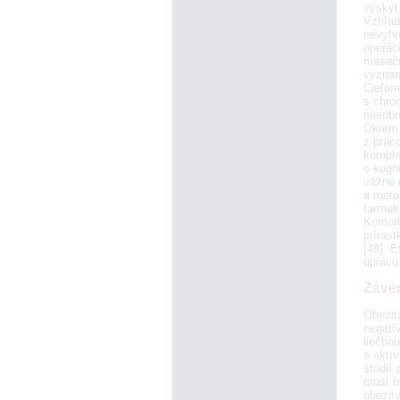
výskyt,
Vzhľado
nevyhnu
operáci
mesačné
význam
Cieľom 
s chro
násobne
Okrem 
z praco
komplex
o kogni
vážne ú
a metab
farmako
Komorbi
príras
[49]. E
úpravu 
Záve
Obezit
negatí
liečbou
a aktív
štúdií
musí b
obezity