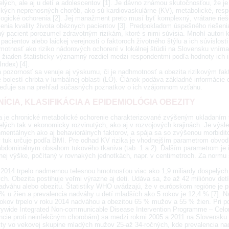
elých, ale aj u detí a adolescentov [1]. Je dávno známou skutočnosťou, že je
ckých neprenosných chorôb, ako sú kardiovaskulárne (KV), metabolické, respi
logické ochorenia [2]. Jej manažment preto musí byť komplexný, vrátane rieš
šenia kvality života obéznych pacientov [3]. Predpokladom úspešného riešeni
ý pacient porozumel zdravotným rizikám, ktoré s nimi súvisia. Mnohí autori
pacientov alebo laickej verejnosti o faktoroch životného štýlu a ich súvislos
motnosť ako riziko nádorových ochorení v lokálnej štúdii na Slovensku vníma
il žiaden štatisticky významný rozdiel medzi respondentmi podľa hodnoty ich 
ndex) [4].
 pozornosť sa venuje aj výskumu, či je nadhmotnosť a obezita rizikovým fa
 bolestí chrbta v lumbálnej oblasti (LO). Článok podáva základné informácie 
reďuje sa na prehľad súčasných poznatkov o ich vzájomnom vzťahu.
NÍCIA, KLASIFIKÁCIA A EPIDEMIOLÓGIA OBEZITY
a je chronické metabolické ochorenie charakterizované zvýšeným ukladaním tu
elých tak v ekonomicky rozvinutých, ako aj v rozvojových krajinách. Je výs
mentálnych ako aj behaviorálnych faktorov, a spája sa so zvýšenou morbiditou
ý tuk určuje podľa BMI. Pre odhad KV rizika je vhodnejším parametrom obvod 
aabdominálnym obsahom tukového tkaniva (tab. 1 a 2). Ďalším parametrom je
snej výške, počítaný v rovnakých jednotkách, napr. v centimetroch. Za normu
 2014 trpelo nadmernou telesnou hmotnosťou viac ako 1,9 miliardy dospelých ľ
ch. Obezita postihuje veľmi výrazne aj deti. Udáva sa, že až 42 miliónov det
adváhu alebo obezitu. Štatistiky WHO uvádzajú, že v európskom regióne je 
 % u žien a prevalencia nadváhy u detí mladších ako 5 rokov je 12,4 % [7]. 
rokov trpelo v roku 2014 nadváhou a obezitou 65 % mužov a 55 % žien. Pri 
rywide Integrated Non-communicable Disease Intervention Programme – Celo
encie proti neinfekčným chorobám) sa medzi rokmi 2005 a 2011 na Slovensk
ity vo vekovej skupine mladých mužov 25-až 34-ročných, kde prevalencia nad