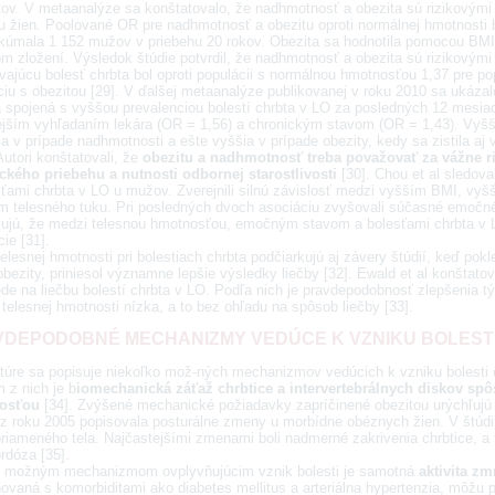
tov. V metaanalýze sa konštatovalo, že nadhmotnosť a obezita sú rizikovými f
 u žien. Poolované OR pre nadhmotnosť a obezitu oproti normálnej hmotnosti b
kúmala 1 152 mužov v priebehu 20 rokov. Obezita sa hodnotila pomocou BMI
m zložení. Výsledok štúdie potvrdil, že nadhmotnosť a obezita sú rizikovými 
ávajúcu bolesť chrbta bol oproti populácii s normálnou hmotnosťou 1,37 pre p
iu s obezitou [29]. V ďalšej metaanalýze publikovanej v roku 2010 sa ukázal
a spojená s vyššou prevalenciou bolestí chrbta v LO za posledných 12 mesia
ejším vyhľadaním lekára (OR = 1,56) a chronickým stavom (OR = 1,43). Vyšši
la v prípade nadhmotnosti a ešte vyššia v prípade obezity, kedy sa zistila aj 
Autori konštatovali, že
obezitu a nadhmotnosť treba považovať za vážne riz
ckého priebehu a nutnosti odbornej starostlivosti
[30]. Chou et al sledova
sťami chrbta v LO u mužov. Zverejnili silnú závislosť medzi vyšším BMI, v
m telesného tuku. Pri posledných dvoch asociáciu zvyšovali súčasné emočn
ujú, že medzi telesnou hmotnosťou, emočným stavom a bolesťami chrbta v L
cie [31].
elesnej hmotnosti pri bolestiach chrbta podčiarkujú aj závery štúdií, keď pok
bezity, priniesol významne lepšie výsledky liečby [32]. Ewald et al konštato
de na liečbu bolestí chrbta v LO. Podľa nich je pravdepodobnosť zlepšenia t
telesnej hmotnosti nízka, a to bez ohľadu na spôsob liečby [33].
DEPODOBNÉ MECHANIZMY VEDÚCE K VZNIKU BOLESTI
ratúre sa popisuje niekoľko mož-ných mechanizmov vedúcich k vzniku bolesti
 z nich je b
iomechanická záťaž chrbtice a intervertebrálnych diskov 
osťou
[34]. Zvýšené mechanické požiadavky zapríčinené obezitou urýchľujú f
 z roku 2005 popisovala posturálne zmeny u morbídne obéznych žien. V štúdii 
priameného tela. Najčastejšími zmenami boli nadmerné zakrivenia chrbtice, a
rdóza [35].
 možným mechanizmom ovplyvňujúcim vznik bolesti je samotná
aktivita z
ovaná s komorbiditami ako diabetes mellitus a arteriálna hypertenzia, môžu 