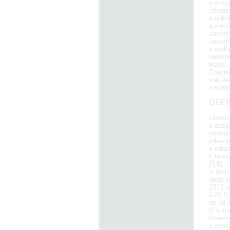
u dosp
chroni
a onko
a zlep
samotn
úroveň 
a nadh
nezist
Mass I
Značná
vrátane
a súst
DEFI
Obezit
a dosp
environ
telesn
s intr
k tele
[3,5].
V roku
obézny
2013 n
a 24,5
do 64 
(Count
interv
a obez