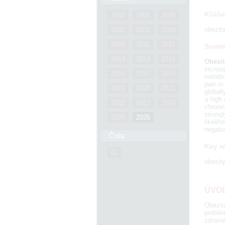
Kľúčo
2004
2005
2006
obezit
2007
2008
2009
2010
2011
2012
Summ
2013
2014
2015
Obesit
increas
2016
2017
2018
metabol
pain in
2019
2020
2021
globall
a high 
2022
2023
2024
chronic
strongl
2025
2026
likelih
negativ
Čísla:
Key w
01
obesity
ÚVO
Obezit
problé
zdravie