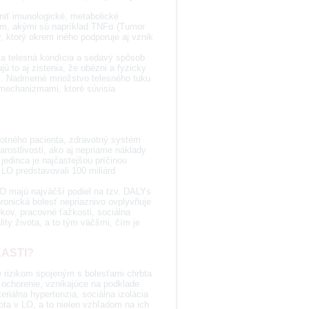
niť imunologické, metabolické
vom, akými sú napríklad TNFα (Tumor
y, ktorý okrem iného podporuje aj vznik
zka telesná kondícia a sedavý spôsob
ú to aj zistenia, že obézni a fyzicky
 [27]. Nadmerné množstvo telesného tuku
 mechanizmami, ktoré súvisia
motného pacienta, zdravotný systém
ostlivosti, ako aj nepriame náklady
jedinca je najčastejšou príčinou
 LO predstavovali 100 miliárd
LO majú najväčší podiel na tzv. DALYs
Chronická bolesť nepriaznivo ovplyvňuje
iekov, pracovné ťažkosti, sociálna
ty života, a to tým väčšmi, čím je
LASTI?
 rizikom spojeným s bolesťami chrbta
ochorenie, vznikajúce na podklade
eriálna hypertenzia, sociálna izolácia
ta v LO, a to nielen vzhľadom na ich