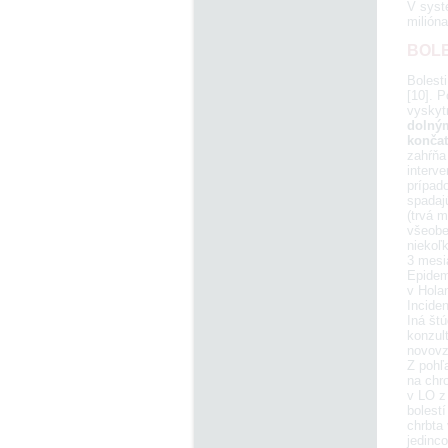
V syst
milióna
BOLE
Bolesti
[10]. P
vyskyt
dolným
končat
zahŕňa
interve
prípado
spadajú
(trvá m
všeobe
niekoľ
3 mesi
Epidemi
v Hola
Inciden
Iná štú
konzul
novovzn
Z pohľ
na chr
v LO z
bolestí
chrbta 
jedinco