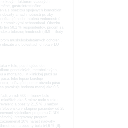
 rizikovým faktorom viacerých
račné, gastrointestinálne
enia s obezitou spojených komorbidít
a obezity a nadhmotnosti je, aby
 konštatujú nedostatočnú vedomostnú
ti s chronickými ochoreniami. Obezitu
lo len 58,1 % respondentov, pričom sa
indexu telesnej hmotnosti (BMI – Body
ktorom muskuloskeletárnych ochorení,
o obezite a o bolestiach chrbta v LO
ku v tele, postihujúce deti
ledkom genetických, metabolických,
 a mortalitou. V klinickej praxi sa
pása, lebo lepšie koreluje
 index, udávajúci pomer obvodu pásu
 sa považuje hodnota menej ako 0,5
udí, z nich 600 miliónov bolo
í mladších ako 5 rokov malo v roku
prevalencia obezity 21,5 % u mužov
Na Slovensku v skupine pacientov od 25
porovnaní výsledkov programu CINDI
národný integrovaný program
u zaznamenal 10% nárast nadváhy
hmotnosti a obezity bola 54,6 % [8].