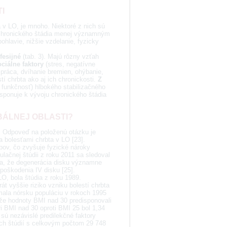
I
a v LO, je mnoho. Niektoré z nich sú
 chronického štádia menej významným
hlavie, nižšie vzdelanie, fyzicky
fesijné
(tab. 3). Majú rôzny vzťah
ciálne faktory
(stres, negatívne
práca, dvíhanie bremien, ohýbanie,
stí chrbta ako aj ich chronickosti.
Z
. funkčnosť) hlbokého stabilizačného
isponuje k vývoju chronického štádia
BÁLNEJ OBLASTI?
]. Odpoveď na položenú otázku je
a bolesťami chrbta v LO [23].
bov, čo zvyšuje fyzické nároky
lačnej štúdii z roku 2011 sa sledoval
 sa, že degenerácia disku významne
poškodenia IV disku [25].
LO, bola štúdia z roku 1989.
 vyššie riziko vzniku bolestí chrbta
mala nórsku populáciu v rokoch 1995
 že hodnoty BMI nad 30 predisponovali
ri BMI nad 30 oproti BMI 25 bol 1,34
a sú nezávislé predilekčné faktory
ných štúdií s celkovým počtom 29 748