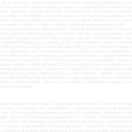
 ale aj na recidívy, riziko chronickosti a limitácií dosiahnuť požadovaný výsle
m na vzájomné súvislosti obidvoch stavov je vzájomné riešenie obezity aj bol
tné. Vincent et al publikovali štúdiu, kde porovnávali 25 morbídne obéznych p
u žalúdka, s 20 morbídne obéznymi pacientmi, ktorí operáciu nepodstúpili. Pa
ho sledovania schudli v priemere o 19,4 kg a obsah telesného tuku znížili o
nú redukciu bolestí v chrbte a kolenách oproti neoperovanej skupine [45].
liečby bolestí chrbta je najmä zamedziť prechodu akútnej bolesti do chronick
nickou bolesťou chrbta je časovo aj finančne náročná a má neuspokojivé výs
 vyššia spotreba opioidných liekov, pričom viac než polovica užívateľov tak 
zdravotného hľadiska je zaujímavý aj tlak zamestnávateľov, pretože chronick
vného procesu a znižujú produktivitu práce [40]. Liečba chronických bolestí 
ná. Najčastejšie ide o farmakoterapiu s rôznorodými prístupmi, rehabilitáciu 
tívno-behaviorálnu psychoterapiu či chirurgickú intervenciu. Nadmerná telesn
skalia pri liečbe bolestí v LO. U väčšiny pacientov sú na podklade obezity v
olické ochorenia, ktoré od roku 2012 výrazne limitujú použitie nesteroidových
terapeutického prístupu v liečbe bolesti chrbta [47] či iným spôsobom kompli
dita obezity a bolesti chrbta vytvárajú „circulus vitiosus“, nakoľko chronick
tku hmotnosti [48] a funkčné obmedzenia z nej vyplývajúce vedú k následnému 
fektívne riešenie bolestí chrbta v LO bez ohľadu na konkrétny terapeutický 
telesnej hmotnosti.
r
a ako metabolické ochorenie, a podobne aj bolesť chrbta v LO ako príznak rô
vny vplyv na zdravotný stav obyvateľstva, a takisto vyžadujú nemalé finančné
, ako aj nimi spôsobenou práceneschopnosťou a invaliditou. Nevhodný životný 
neho i pasívneho prejedania vystavuje ľudí riziku obezity a následne aj bol
 za posledné roky dokázali vzájomnú súvislosť medzi obezitou a bolesťami ch
yť súčasťou zodpovedného prístupu k pacientovi. Výhodným momentom je fakt,
, a podobne aj činitele, ktoré prispievajú k vzniku bolestí chrbta, sú ovplyvni