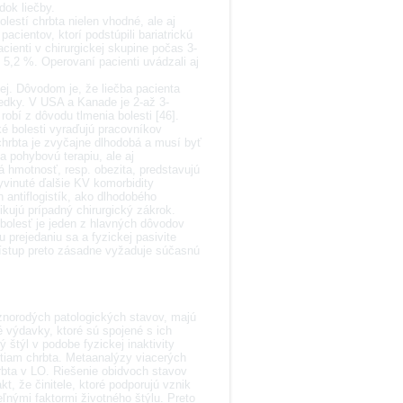
dok liečby.
estí chrbta nielen vhodné, ale aj
acientov, ktorí podstúpili bariatrickú
cienti v chirurgickej skupine počas 3-
 5,2 %. Operovaní pacienti uvádzali aj
ej. Dôvodom je, že liečba pacienta
ledky. V USA a Kanade je 2-až 3-
robí z dôvodu tlmenia bolesti [46].
é bolesti vyraďujú pracovníkov
chrbta je zvyčajne dlhodobá a musí byť
a pohybovú terapiu, ale aj
á hmotnosť, resp. obezita, predstavujú
yvinuté ďalšie KV komorbidity
 antiflogistík, ako dlhodobého
kujú prípadný chirurgický zákrok.
á bolesť je jeden z hlavných dôvodov
prejedaniu sa a fyzickej pasivite
prístup preto zásadne vyžaduje súčasnú
znorodých patologických stavov, majú
 výdavky, ktoré sú spojené s ich
štýl v podobe fyzickej inaktivity
estiam chrbta. Metaanalýzy viacerých
rbta v LO. Riešenie obidvoch stavov
 že činitele, ktoré podporujú vznik
teľnými faktormi životného štýlu. Preto