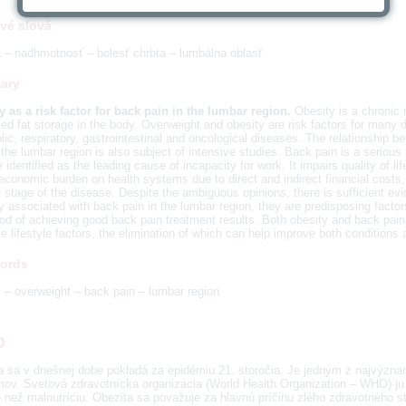
vé slová
a – nadhmotnosť – bolesť chrbta – lumbálna oblasť
ary
y as a risk factor for back pain in the lumbar region.
Obesity is a chronic 
ed fat storage in the body. Overweight and obesity are risk factors for many
ic, respiratory, gastrointestinal and oncological diseases. The relationship 
 the lumbar region is also subject of intensive studies. Back pain is a serious
y identified as the leading cause of incapacity for work. It impairs quality of li
economic burden on health systems due to direct and indirect financial costs,
 stage of the disease. Despite the ambiguous opinions, there is sufficient ev
y associated with back pain in the lumbar region, they are predisposing factor
ood of achieving good back pain treatment results. Both obesity and back pain
e lifestyle factors, the elimination of which can help improve both conditions 
ords
 – overweight – back pain – lumbar region
D
a sa v dnešnej dobe pokladá za epidémiu 21. storočia. Je jedným z najvýzn
mov. Svetová zdravotnícka organizácia (World Health Organization – WHO) ju
 než malnutríciu. Obezita sa považuje za hlavnú príčinu zlého zdravotného st