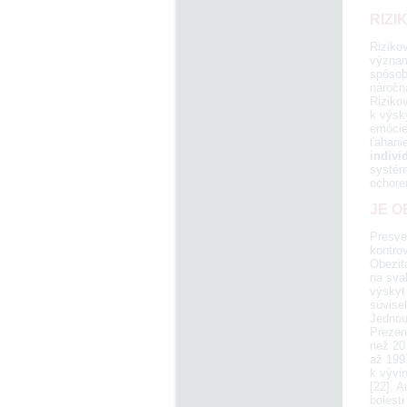
RIZI
Rizikov
význam
spôsob
náročn
Rizikov
k výsk
emócie
ťahanie
indivi
systému
ochoren
JE O
Presve
kontrov
Obezit
na sval
výskyt 
súvise
Jednou 
Prezen
než 20
až 199
k vývin
[22]. A
bolesti