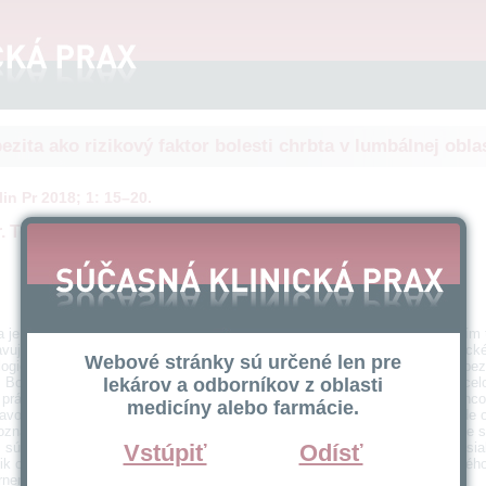
ezita ako rizikový faktor bolesti chrbta v lumbálnej oblas
in Pr ​2018; 1: 15–20.
. Tomáš Harag, MUDr. Ján Kozák
a je chronické metabolické ochorenie charakterizované zvýšeným ukladaním 
vujú rizikový faktor mnohých ochorení, ako sú kardiovaskulárne, metabolické,
Webové stránky sú určené len pre
logické ochorenia. Intenzívne sa študuje aj vzťah medzi nadhmotnosťou/obezi
i. Bolesť chrbta je závažným verejno-zdravotníckym problémom, ktorý bol cel
lekárov a odborníkov z oblasti
a práceneschopnosti. Negatívne ovplyvňuje kvalitu života postihnutých jedin
medicíny alebo farmácie.
ravotné systémy priamymi aj nepriamymi finančnými nákladmi, najmä ak ide o
označným názorom sú dostatočné dôkazy, že nadhmotnosť a obezita tesne súv
, sú predispozíciou pre jej chronický priebeh a znižujú pravdepodobnosť dosia
Vstúpiť
Odísť
k obezity aj bolesti chrbta vplývajú ovplyvniteľné negatívne faktory životnéh
rneniu oboch stavov a komplikácií z nich vyplývajúcich.