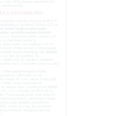
v roku 2010 obezita zapríčinila 3,4
postihnutie [9].
KA A EPIDEMIOLÓGIA
prevalencia vážneho stavu je okolo 9 %
redpokladá sa, že bolesť chrbta v LO sa
ako bolesť lokalizovaná medzi
alebo nezahŕňa bolesti dolných
ta v LO. Špecifická bolesť chrbta v LO
sú napríklad herniácia
na alebo tumor. Len približne v 10 %
bolesti chrbta nezistí a tieto prípady
áklade trvania klasifikuje ako
akútna
á viac ako 12 týždňov). Vo
i chrbta v LO sa uzdraví v priebehu
ického stavu, keď bolesť trvá viac ako
o. Veľká epidemiologická štúdia
epizód na 1 000 osôb za rok.
cii medzi 25. a 64. rokom života [14].
i chrbta, ktoré nevyžadovali
ch do súboru malo v sledovanom období
h líši, a to v rozsahu od 49 do 80 %.
09. Porovnávala počet osôb trpiacich
l počet pacientov s bolesťami chrbta
odnocovala globálne prevalencie
09. Zistilo sa v nej, že na bolesti
ncia bolesti, limitujúcej aktivity
].