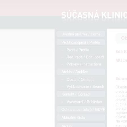
Úvodná stránka / Home
Ob
Profil časopisu / Profile
Profil / Profile
Súč Kl
Red. rada / Edit. board
MUDr
Pokyny / Instructions
Archív / Archive
Súhrn
Obsah / Content
Vyhľadávanie / Search
Obezit
predsta
Kontakt / Contact
a onko
oblast
Vydavateľ / Publisher
príčin
pre zd
Ochrana os. údajů / GDPR
nejedn
oblasti
Aktuálné číslo
Na vzni
k zmie
Archív: