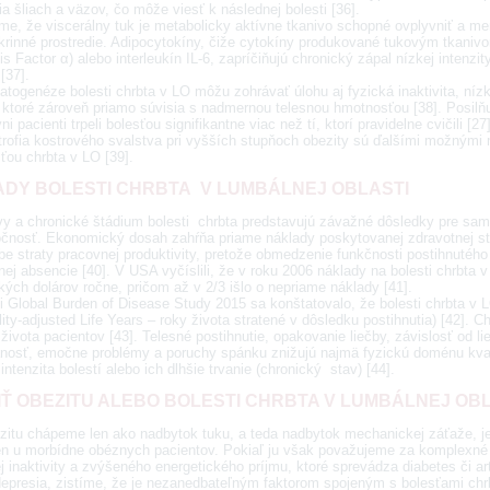
ia šliach a väzov, čo môže viesť k následnej bolesti [36].
me, že viscerálny tuk je metabolicky aktívne tkanivo schopné ovplyvniť a me
krinné prostredie. Adipocytokíny, čiže cytokíny produkované tukovým tkani
s Factor α) alebo interleukín IL-6, zapríčiňujú chronický zápal nízkej intenzit
 [37].
atogenéze bolesti chrbta v LO môžu zohrávať úlohu aj fyzická inaktivita, ní
 ktoré zároveň priamo súvisia s nadmernou telesnou hmotnosťou [38]. Posilňuj
ni pacienti trpeli bolesťou signifikantne viac než tí, ktorí pravidelne cvičili
trofia kostrového svalstva pri vyšších stupňoch obezity sú ďalšími možnými
ťou chrbta v LO [39].
DY BOLESTI CHRBTA V LUMBÁLNEJ OBLASTI
vy a chronické štádium bolesti chrbta predstavujú závažné dôsledky pre sa
očnosť. Ekonomický dosah zahŕňa priame náklady poskytovanej zdravotnej star
e straty pracovnej produktivity, pretože obmedzenie funkčnosti postihnutého 
ej absencie [40]. V USA vyčíslili, že v roku 2006 náklady na bolesti chrbta v
ých dolárov ročne, pričom až v 2/3 išlo o nepriame náklady [41].
ii Global Burden of Disease Study 2015 sa konštatovalo, že bolesti chrbta v 
lity-adjusted Life Years – roky života stratené v dôsledku postihnutia) [42]. 
 života pacientov [43]. Telesné postihnutie, opakovanie liečby, závislosť od l
anosť, emočne problémy a poruchy spánku znižujú najmä fyzickú doménu kvali
intenzita bolestí alebo ich dlhšie trvanie (chronický stav) [44].
IŤ OBEZITU ALEBO BOLESTI CHRBTA V LUMBÁLNEJ OB
zitu chápeme len ako nadbytok tuku, a teda nadbytok mechanickej záťaže, je
en u morbídne obéznych pacientov. Pokiaľ ju však považujeme za komplexné 
j inaktivity a zvýšeného energetického príjmu, ktoré sprevádza diabetes či art
depresia, zistíme, že je nezanedbateľným faktorom spojeným s bolesťami chrb