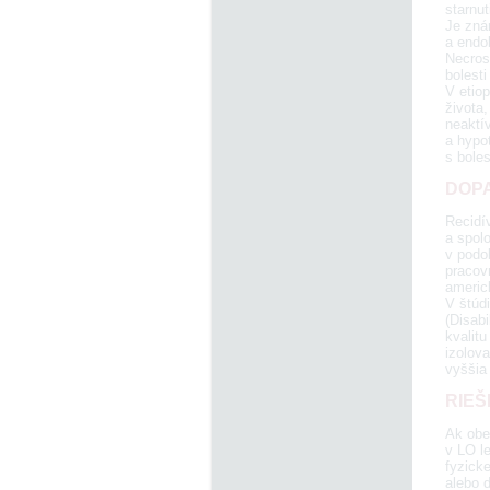
starnut
Je zná
a endo
Necrosi
bolesti
V etiop
života,
neaktív
a hypo
s boles
DOPA
Recidí
a spol
v podob
pracovn
americk
V štúd
(Disabi
kvalitu
izolov
vyššia 
RIEŠ
Ak obe
v LO l
fyzicke
alebo 