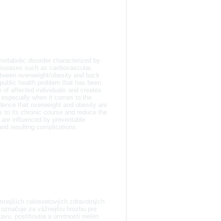
metabolic disorder characterized by
 diseases such as cardiovascular,
between overweight/obesity and back
 public health problem that has been
fe of affected individuals and creates
 especially when it comes to the
idence that overweight and obesity are
s to its chronic course and reduce the
 are influenced by preventable
and resulting complications.
amnejších celosvetových zdravotných
 označuje za vážnejšiu hrozbu pre
avu, postihnutia a úmrtnosti nielen