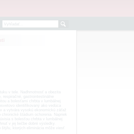
ti
tuku v tele. Nadhmotnosť a obezita
 respiračné, gastrointestinálne
tou a bolesťami chrbta v lumbálnej
osvetovo identifikovaný ako vedúca
cov a vytvára vysokú ekonomickú záťaž
 chronické štádium ochorenia. Napriek
isia s bolesťou chrbta v lumbálnej
hnuť v jej liečbe dobré výsledky.
o štýlu, ktorých eliminácia môže viesť