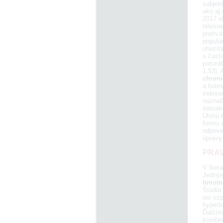
subjek
ako aj
2017 s
telesno
pretrv
populác
obezit
s čast
potvrdi
1,53). 
chroni
a bole
indexo
naznač
interak
Úlohu t
formu o
odpove
úpravy 
PRAV
V lite
Jedným
hmotn
Štúdia
osi vz
hyperlo
Ďalším
kombin